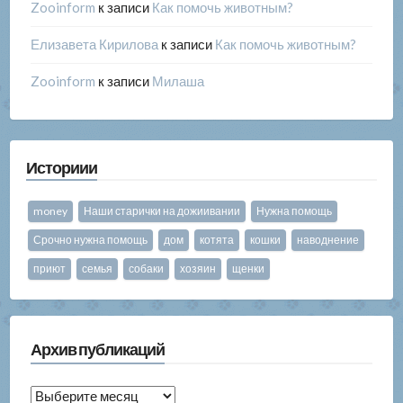
Zooinform
к записи
Как помочь животным?
Елизавета Кирилова
к записи
Как помочь животным?
Zooinform
к записи
Милаша
Историии
money
Наши старички на дожиивании
Нужна помощь
Срочно нужна помощь
дом
котята
кошки
наводнение
приют
семья
собаки
хозяин
щенки
Архив публикаций
Архив