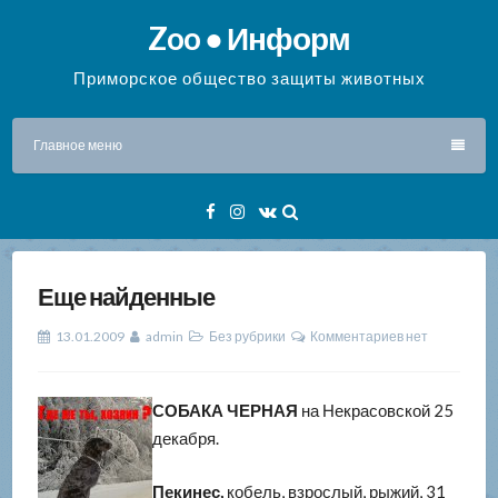
Перейти
Zoo ● Информ
к
содержимому
Приморское общество защиты животных
Главное меню
Facebook
Instagram
VK
Еще найденные
13.01.2009
admin
Без рубрики
Комментариев нет
СОБАКА ЧЕРНАЯ
на Некрасовской 25
декабря.
Пекинес,
кобель, взрослый, рыжий, 31