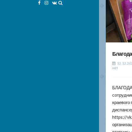
Facebook
Instagram
VK
Благод
12.12.20
нет
БЛАГОДА
сотрудни
краевого
диспансе
https://v
организа
вторник»