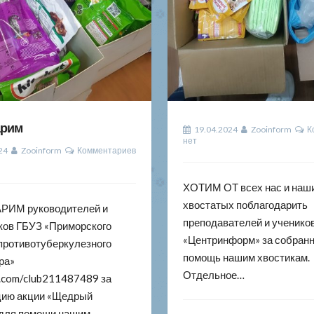
арим
19.04.2024
Zooinform
К
нет
24
Zooinform
Комментариев
ХОТИМ ОТ всех нас и наш
хвостатых поблагодарить
РИМ руководителей и
преподавателей и ученик
ков ГБУЗ «Приморского
«Центринформ» за собран
 противотуберкулезного
помощь нашим хвостикам.
ра»
Отдельное…
k.com/club211487489 за
цию акции «Щедрый
 для помощи нашим