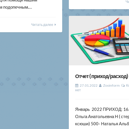
Ч
м подопечным.…
Читать далее
Отчет ( приход/расход)
27.01.2022
Zooinform
К
нет
Январь 2022 ПРИХОД: 16
Ольга Анатольевна Н ( ст
ксюши) 500- Наталья Альб