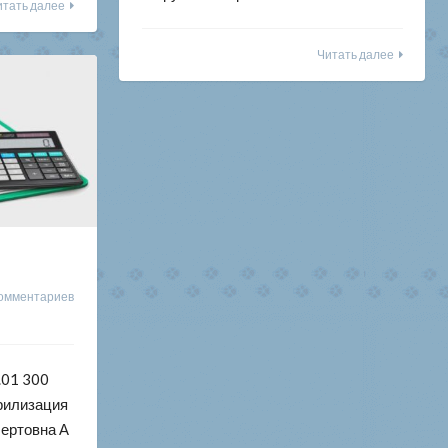
итать далее
Читать далее
омментариев
.01 300
ерилизация
ертовна А