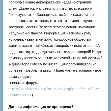
погибла в конце декабря,также недавно отравили
оленя.Директор жалуется,стучится во все двери-
безрезультатно!Зоопарк частный,они накрыли его
проверками,хотят закрыть,а потом землю выкупить,и
застроить своим! Во всем этом замешан начальник
Уссурийских парков, информация из первых рук,
источник назвать не могу. Приморское общество
защиты животных! Спасите зверей, их всех отравят!А
ведь там тигр,медведи,лисы,волки,много зверей! Надо
помочь укрепить решетки ,колючкой что ли обнести их?
А директора совсем по инстанциям загоняли,только
успевает поворачиваться! Приезжайте в зоопарк и все
сами увидите!
( письмо с форума
https://zooinformvl.ru/forum/viewtopic.php?t=1643
от
Ольга Sven 1
)
Данная информация не проверена !