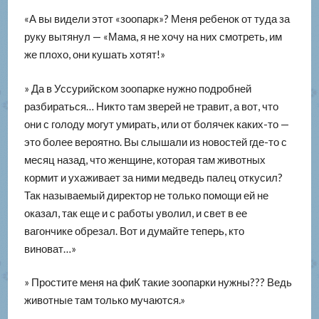
«А вы видели этот «зоопарк»? Меня ребенок от туда за
руку вытянул — «Мама, я не хочу на них смотреть, им
же плохо, они кушать хотят!»
» Да в Уссурийском зоопарке нужно подробней
разбираться… Никто там зверей не травит, а вот, что
они с голоду могут умирать, или от болячек каких-то —
это более вероятно. Вы слышали из новостей где-то с
месяц назад, что женщине, которая там животных
кормит и ухаживает за ними медведь палец откусил?
Так называемый директор не только помощи ей не
оказал, так еще и с работы уволил, и свет в ее
вагончике обрезал. Вот и думайте теперь, кто
виноват…»
» Простите меня на фиК такие зоопарки нужны??? Ведь
животные там только мучаются.»