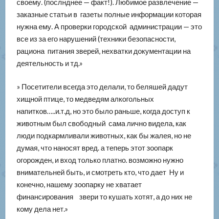
своему. (послнднее — факт!). Любимое развлечение —
заказные статьи в газеты полные информации которая
нужна ему. А проверки городской администрации — это
все из за его нарушений (техники безопасности,
рациона питания зверей, нехватки документации на
деятельность и тд.»
» Посетители всегда это делали, то беляшей дадут
хищной птице, то медведям алкогольных
напитков…..и.т.д, но это было раньше, когда доступ к
животным был свободный сама лично видела, как
люди подкармливали животных, как бы жалея, но не
думая, что наносят вред. а теперь этот зоопарк
огорожден, и вход только платно. возможно нужно
внимательней быть, и смотреть кто, что дает Ну и
конечно, нашему зоопарку не хватает
финансирования звери то кушать хотят, а до них не
кому дела нет.»