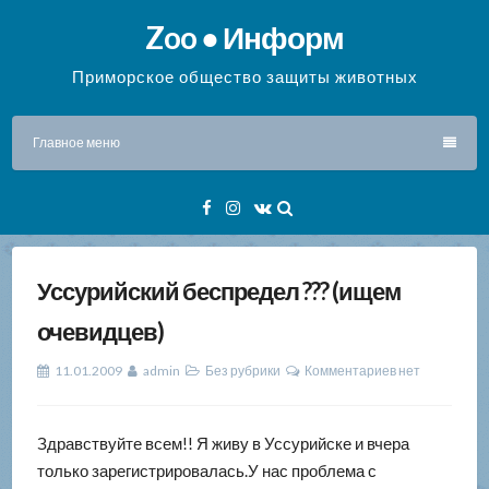
Перейти
Zoo ● Информ
к
содержимому
Приморское общество защиты животных
Главное меню
Facebook
Instagram
VK
Уссурийский беспредел ??? (ищем
очевидцев)
11.01.2009
admin
Без рубрики
Комментариев нет
Здравствуйте всем!! Я живу в Уссурийске и вчера
только зарегистрировалась.У нас проблема с