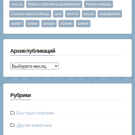
money
Наши старички на дожиивании
Нужна помощь
Срочно нужна помощь
дом
котята
кошки
наводнение
приют
семья
собаки
хозяин
щенки
Архив публикаций
Архив
публикаций
Рубрики
Быстрые платежи
Другие животные