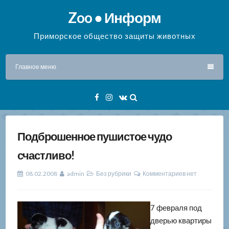
Перейти
Zoo ● Информ
к
содержимому
Приморское общество защиты животных
Главное меню
Facebook
Instagram
VK
Подброшенное пушистое чудо
счастливо!
08.02.2008
admin
Без рубрики
Комментариев нет
7 февраля под
дверью квартиры