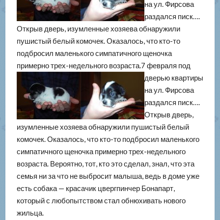
на ул. Фирсова
раздался писк….
Открыв дверь, изумленные хозяева обнаружили
пушистый белый комочек. Оказалось, что кто-то
подбросил маленького симпатичного щеночка
примерно трех-недельного возраста.
7 февраля под
дверью квартиры
на ул. Фирсова
раздался писк….
Открыв дверь,
изумленные хозяева обнаружили пушистый белый
комочек. Оказалось, что кто-то подбросил маленького
симпатичного щеночка примерно трех-недельного
возраста. Вероятно, тот, кто это сделал, знал, что эта
семья ни за что не выбросит малыша, ведь в доме уже
есть собака — красачик цвергпинчер Бонапарт,
который с любопытством стал обнюхивать нового
жильца.