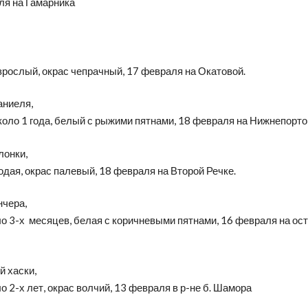
ля на Гамарника
зрослый, окрас чепрачный, 17 февраля на Окатовой.
аниеля,
коло 1 года, белый с рыжими пятнами, 18 февраля на Нижнепорто
лонки,
одая, окрас палевый, 18 февраля на Второй Речке.
нчера,
ло 3-х месяцев, белая с коричневыми пятнами, 16 февраля на ос
й хаски,
ло 2-х лет, окрас волчий, 13 февраля в р-не б. Шамора