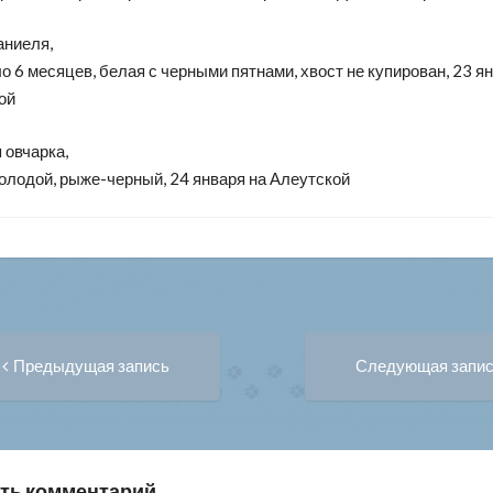
аниеля,
ло 6 месяцев, белая с черными пятнами, хвост не купирован, 23 я
ой
 овчарка,
олодой, рыже-черный, 24 января на Алеутской
Предыдущая
вигация
Предыдущая запись
Следующая запи
запись:
писям
ть комментарий