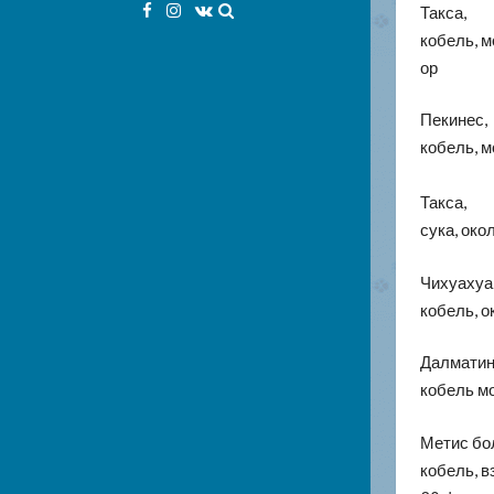
Facebook
Instagram
VK
Такса,
кобель, м
ор
Пекинес,
кобель, м
Такса,
сука, око
Чихуахуа
кобель, о
Далматин
кобель мо
Метис бо
кобель, в