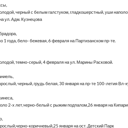
ксы,
олодой, черный с белым галстуком, гладкошерстный, уши наполов
а ул. Адм. Кузнецова
брадора,
ло 1 года, бело- бежевая, 6 февраля на Партизанском пр-те.
олодой, темно-серый, 4 февраля на ул. Марины Расковой.
аниель,
зрослый, черный, грудь белая, 30 января на пр-те 100-летия Вл-к
кинеса,
оло 2-х лет,черно-белый с рыжим подпалом,26 января на Кипари
р,
рослый,черно-коричневый,25 января на ост. Детский Парк