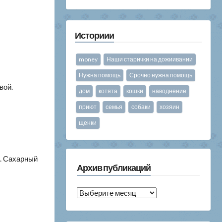
Историии
money
Наши старички на дожиивании
Нужна помощь
Срочно нужна помощь
вой.
дом
котята
кошки
наводнение
приют
семья
собаки
хозяин
щенки
т. Сахарный
Архив публикаций
Архив
публикаций