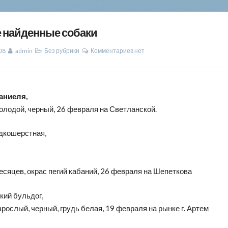
 найденные собаки
08
admin
Без рубрики
Комментариев нет
аниеля,
олодой, черный, 26 февраля на Светланской.
адкошерстная,
есяцев, окрас пегий кабаний, 26 февраля на Шепеткова
кий бульдог,
зрослый, черный, грудь белая, 19 февраля на рынке г. Артем