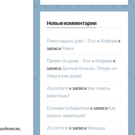
Новые комментарии
Рикки нашел дом! - Zoo ● Информ
к
записи
Рикки
Привет из дома - Zoo ● Информ
к
записи
Дачный блохиш. Теперь он
Умка и уже дома!
Zooinform
к записи
Как помочь
животным?
Елизавета Кирилова
к записи
Как
помочь животным?
Zooinform
к записи
Милаша
ошейником,