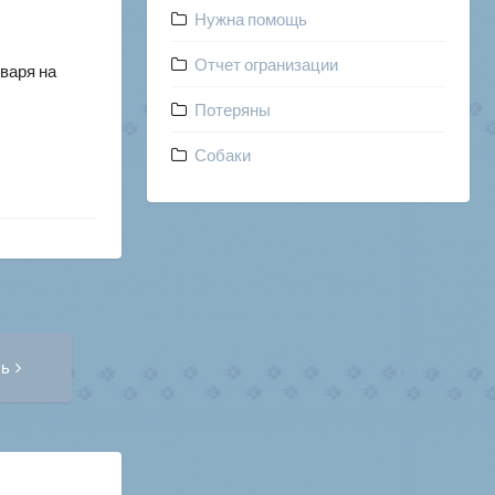
Нужна помощь
Отчет огранизации
нваря на
Потеряны
Собаки
Следующая
сь
запись: