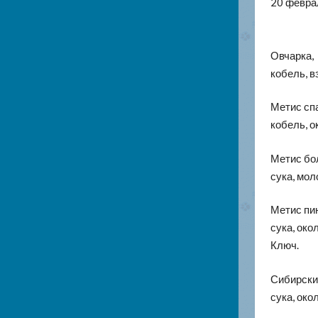
20 февра
Овчарка,
кобель, в
Метис сп
кобель, о
Метис бо
сука, мол
Метис пи
сука, око
Ключ.
Сибирски
сука, око