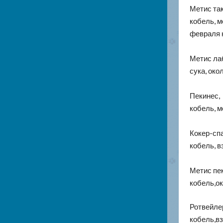
Метис та
кобель, м
февраля н
Метис ла
сука, око
Пекинес,
кобель, м
Кокер-сп
кобель, в
Метис пе
кобель,ок
Ротвейле
кобель,вз