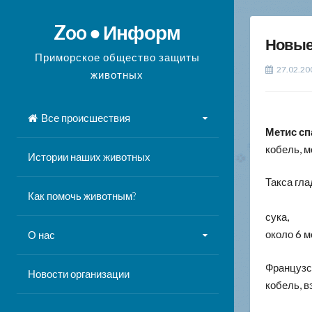
Перейти
к
Zoo ● Информ
Новые
содержимому
Приморское общество защиты
27.02.20
животных
Все происшествия
Метис сп
кобель, м
Истории наших животных
Такса гл
Как помочь животным?
сука,
около 6 м
О нас
Французс
Новости организации
кобель, в