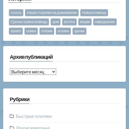
money
Наши старички на дожиивании
Нужна помощь
Срочно нужна помощь
дом
котята
кошки
наводнение
приют
семья
собаки
хозяин
щенки
Архив публикаций
Архив
публикаций
Рубрики
Быстрые платежи
Другие животные