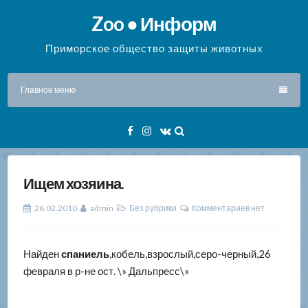
Перейти
Zoo ● Информ
к
содержимому
Приморское общество защиты животных
Главное меню
Facebook
Instagram
VK
Ищем хозяина.
26.02.2010
admin
Без рубрики
Комментариев нет
Найден
спаниель
,кобель,взрослый,серо-черный,26
февраля в р-не ост. \» Дальпресс\»