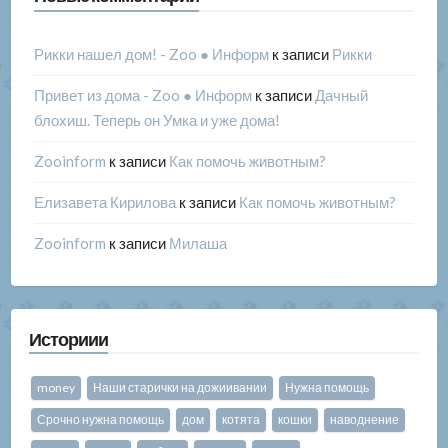
Рикки нашел дом! - Zoo ● Информ
к записи
Рикки
Привет из дома - Zoo ● Информ
к записи
Дачный
блохиш. Теперь он Умка и уже дома!
Zooinform
к записи
Как помочь животным?
Елизавета Кирилова
к записи
Как помочь животным?
Zooinform
к записи
Милаша
Историии
money
Наши старички на дожиивании
Нужна помощь
Срочно нужна помощь
дом
котята
кошки
наводнение