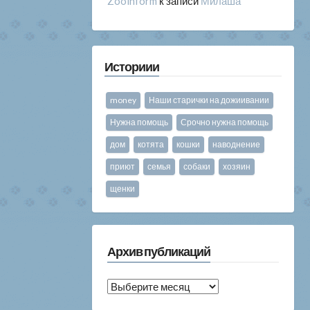
Zooinform
к записи
Милаша
Историии
money
Наши старички на дожиивании
Нужна помощь
Срочно нужна помощь
дом
котята
кошки
наводнение
приют
семья
собаки
хозяин
щенки
Архив публикаций
Архив
публикаций