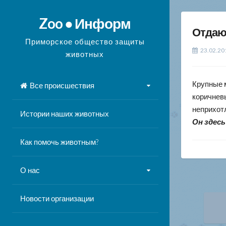
Перейти
к
Zoo ● Информ
Отдаю
содержимому
Приморское общество защиты
23.02.20
животных
Крупные
Все происшествия
коричнев
неприхот
Истории наших животных
Он здесь
Как помочь животным?
О нас
Новости организации
На