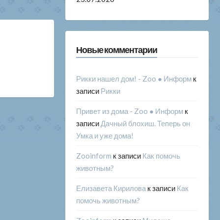
Новые комментарии
Рикки нашел дом! - Zoo ● Информ
к
записи
Рикки
Привет из дома - Zoo ● Информ
к
записи
Дачный блохиш. Теперь он
Умка и уже дома!
Zooinform
к записи
Как помочь
животным?
Елизавета Кирилова
к записи
Как
помочь животным?