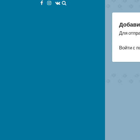
по
Facebook
Instagram
VK
за
Добави
Для отпр
Войти с 