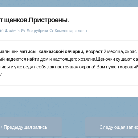
т щенков.Пристроены.
10
admin
Без рубрики
Комментариев нет
 малыши-
метисы
кавказской овчарки,
возраст 2 месяца, окрас
ый надеются найти дом и настоящего хозяина.Щеночки кушают са
ливы и уже ведут себя,как настоящая охрана! Вам нужен хороший
!
Предыдущая
вигация
Предыдущая запись
Следующая запи
запись: