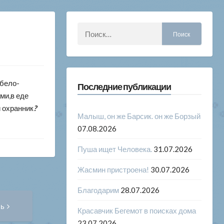
Найти:
 бело-
Последние публикации
ми,в еде
 охранник
?
Малыш, он же Барсик. он же Борзый
07.08.2026
Пуша ищет Человека.
31.07.2026
Жасмин пристроена!
30.07.2026
Благодарим
28.07.2026
Следующая
сь
запись:
Красавчик Бегемот в поисках дома
23.07.2026