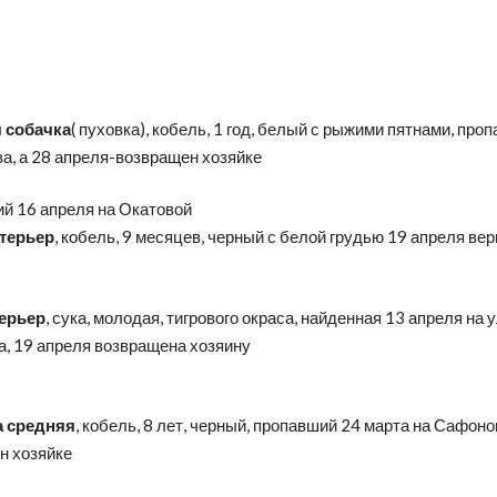
 собачка
( пуховка), кобель, 1 год, белый с рыжими пятнами, про
а, а 28 апреля-возвращен хозяйке
й 16 апреля на Окатовой
терьер
, кобель, 9 месяцев, черный с белой грудью 19 апреля вер
ерьер
, сука, молодая, тигрового окраса, найденная 13 апреля на у
а, 19 апреля возвращена хозяину
а средняя
, кобель, 8 лет, черный, пропавший 24 марта на Сафоно
н хозяйке