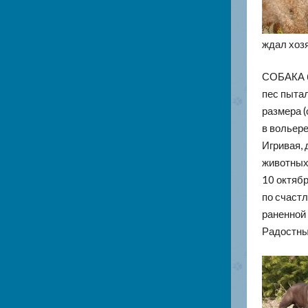
ждал хозя
СОБАКА б
пес пытал
размера (
в вольере
Игривая,
животных 
10 октябр
по счаст
раненной 
Радостный