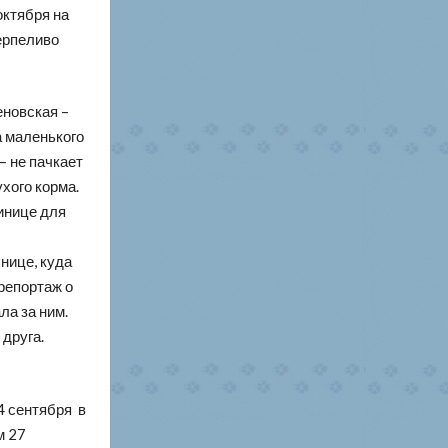
октября на
ерпеливо
новская –
а маленького
— не пачкает
хого корма.
инице для
нице, куда
репортаж о
ла за ним.
 друга.
4 сентября в
м 27