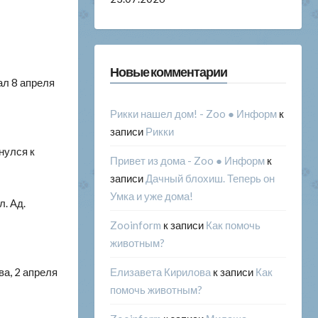
Новые комментарии
пал 8 апреля
Рикки нашел дом! - Zoo ● Информ
к
записи
Рикки
нулся к
Привет из дома - Zoo ● Информ
к
записи
Дачный блохиш. Теперь он
Умка и уже дома!
л. Ад.
Zooinform
к записи
Как помочь
животным?
Елизавета Кирилова
к записи
Как
ва, 2 апреля
помочь животным?