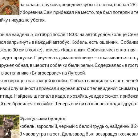
началась глаукома, передние зубы сточены, пропал 28 
Уборевича.Сам прибежал на место, где был потерян и т
йку никуда не убегая.
ыла найдена 5 октября после 18:00 на автобусном кольце Семе
ся запрыгнуть в каждый автобус. Кобель, есть ошейник. Собачк
около 30 см в холке), помесь «Каштанки». Собачка чистоплотная 
, ждет прогулки. Приучена к домашней пище — отказывается от су
 дружелюбная, в шерсти собачки были репьи. Содержалась в гост
в ветклинике «Благосервис» на Луговой.
я возвращен настоящей хозяйке. Собака находилась в вет. лечеб
ливой случайности приехали журналисты с телевидения снимать 
птице. Найденыш попал в кадр, и хозяйка, увидев сюжет, прибежа
 пес бросился к хозяйке. Теперь они ни на шаг не отходят друг от
Французский бульдог,
кобель, взрослый, черный с белой грудью, найденный 2
8 часов утра на ост. Дальзавод был возвращен хозяева