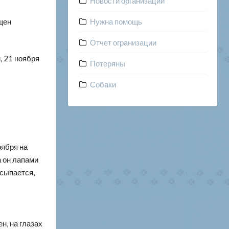
Новости организации
ащен
Нужна помощь
Отчет огранизации
, 21 ноября
Потеряны
Собаки
оября на
а он лапами
тсыпается,
н, на глазах