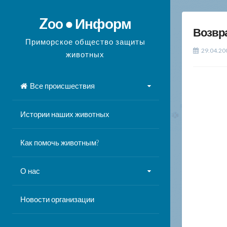
Перейти
к
Zoo ● Информ
Возвр
содержимому
Приморское общество защиты
29.04.20
животных
Все происшествия
Истории наших животных
Как помочь животным?
О нас
Новости организации