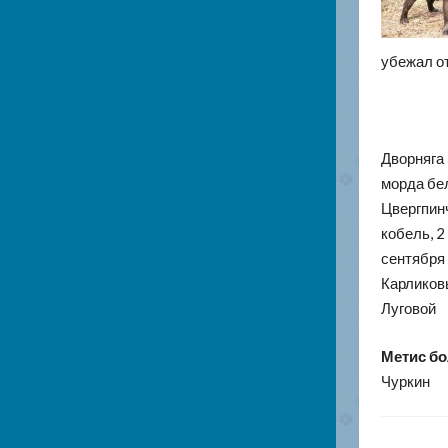
убежал от
Дворняга 
морда бел
Цвергпин
кобель, 2
сентября
Карликовы
Луговой
Метис б
Чуркин