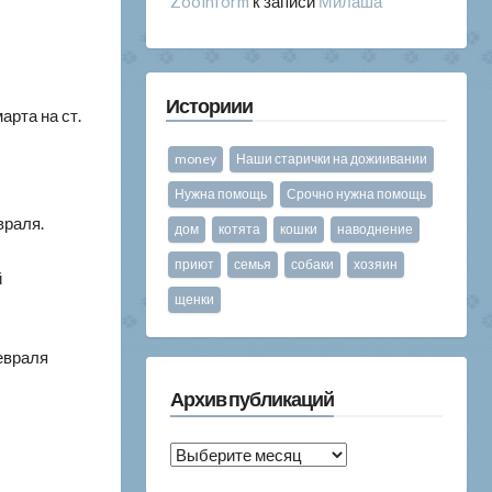
Zooinform
к записи
Милаша
Историии
арта на ст.
money
Наши старички на дожиивании
Нужна помощь
Срочно нужна помощь
враля.
дом
котята
кошки
наводнение
приют
семья
собаки
хозяин
й
щенки
февраля
Архив публикаций
Архив
публикаций