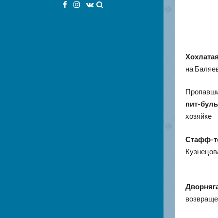
Facebook
Instagram
VK
Хохлатая
на Баляев
Пропавши
пит-буль
хозяйке
Стафф-т
Кузнецов
Дворняг
возвраще