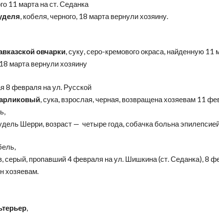
о 11 марта на ст. Седанка
уделя
, кобеля, черного, 18 марта вернули хозяину.
авказской овчарки
, суку, серо-кремового окраса, найденную 11 м
18 марта вернули хозяину
я 8 февраля на ул. Русской
карликовый
, сука, взрослая, черная, возвращена хозяевам 11 фе
ь,
удель Шерри, возраст — четыре года, собачка больна эпилепсие
бель,
, серый, пропавший 4 февраля на ул. Шишкина (ст. Седанка), 8 
н хозяевам.
ьтерьер
,