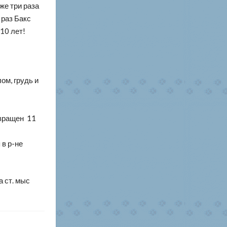
же три раза
 раз Бакс
 10 лет!
ом, грудь и
звращен 11
 в р-не
а ст. мыс