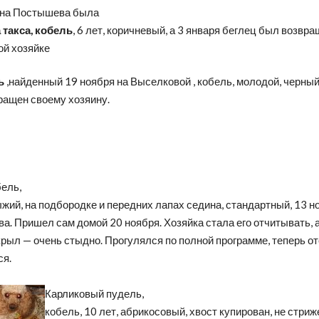
 на Постышева была
 такса, кобель
, 6 лет, коричневый, а 3 января беглец был возвр
ой хозяйке
ь
,найденный 19 ноября на Выселковой , кобель, молодой, черный
ращен своему хозяину.
бель,
ыжий, на подбородке и передних лапах седина, стандартный, 13 н
. Пришел сам домой 20 ноября. Хозяйка стала его отчитывать, 
рыл — очень стыдно. Прогулялся по полной программе, теперь о
ся.
Карликовый пудель,
кобель, 10 лет, абрикосовый, хвост купирован, не стриже