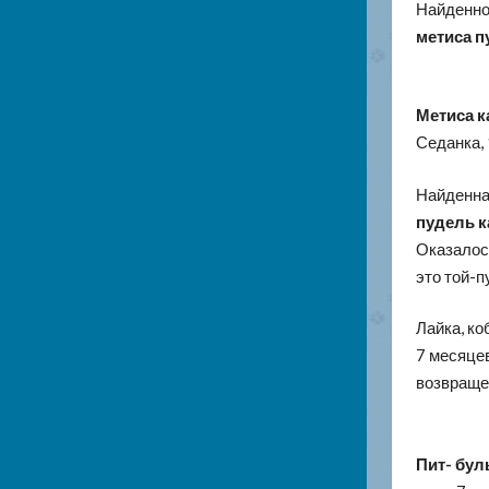
Найденног
метиса п
Метиса к
Седанка, 
Найденна
пудель 
Оказалос
это той-п
Лайка, ко
7 месяцев
возвраще
Пит- бул