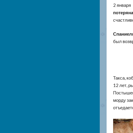
2 января
потеряна
счастлив
Спаниел
был возв
Такса, ко
12 лет, р
Постышева
морду зак
отъедает