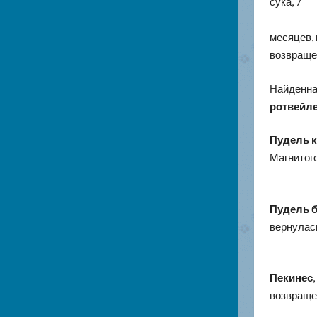
сука, 7
месяцев
,
возвраще
Найденна
ротвейл
Пудель 
Магнитого
Пудель 
вернулась
Пекинес
возвраще