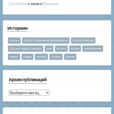
Zooinform
к записи
Милаша
Историии
money
Наши старички на дожиивании
Нужна помощь
Срочно нужна помощь
дом
котята
кошки
наводнение
приют
семья
собаки
хозяин
щенки
Архив публикаций
Архив
публикаций