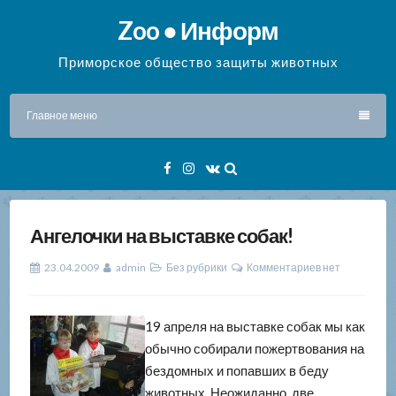
Перейти
Zoo ● Информ
к
содержимому
Приморское общество защиты животных
Главное меню
Facebook
Instagram
VK
Ангелочки на выставке собак!
23.04.2009
admin
Без рубрики
Комментариев нет
19 апреля на выставке собак мы как
обычно собирали пожертвования на
бездомных и попавших в беду
животных. Неожиданно, две