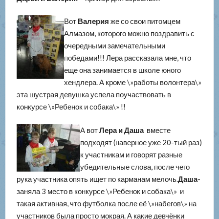
Вот
Валерия
же со свои питомцем
Алмазом, которого можно поздравить с
очередными замечательными
победами!!! Лера рассказала мне, что
еще она занимается в школе юного
хендлера. А кроме \»работы волонтера\»
эта шустрая девушка успела поучаствовать в
конкурсе \»Ребенок и собака\» !!
А вот
Лера и Даша
вместе
подходят (наверное уже 20-тый раз)
к участникам и говорят разные
убедительные слова, после чего
рука участника опять ищет по карманам мелочь.
Даша
-
заняла 3 место в конкурсе \»Ребенок и собака\» и
такая активная, что футболка после её \»набегов\» на
участников была просто мокрая. А какие девчёнки