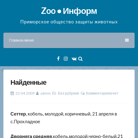
Перейти
Zoo ● Информ
к
содержимому
Приморское общество защиты животных
Главное меню
Facebook
Instagram
VK
Найденные
23.04.2009
admin
Без рубрики
Комментариев нет
Сеттер
, кобель, молодой, коричневый, 21 апреля в
с.Прохладное
Дворняга средняя
,кобель,молодой,черно-белый,21