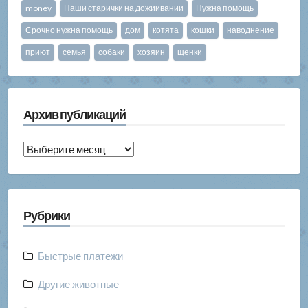
money
Наши старички на дожиивании
Нужна помощь
Срочно нужна помощь
дом
котята
кошки
наводнение
приют
семья
собаки
хозяин
щенки
Архив публикаций
Архив
публикаций
Рубрики
Быстрые платежи
Другие животные