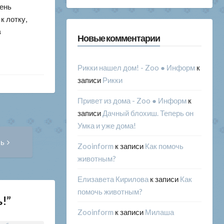
чень
к лотку,
в
Новые комментарии
Рикки нашел дом! - Zoo ● Информ
к
записи
Рикки
Привет из дома - Zoo ● Информ
к
записи
Дачный блохиш. Теперь он
Умка и уже дома!
Следующая
сь
запись:
Zooinform
к записи
Как помочь
животным?
Елизавета Кирилова
к записи
Как
помочь животным?
ь!
”
Zooinform
к записи
Милаша