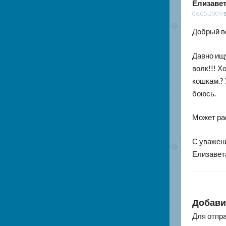
Елизаве
06.05.2009 
Добрый в
Давно ищу
волк!!! Х
кошкам.? 
боюсь.
Может ра
С уважен
Елизавет
Добави
Для отпр