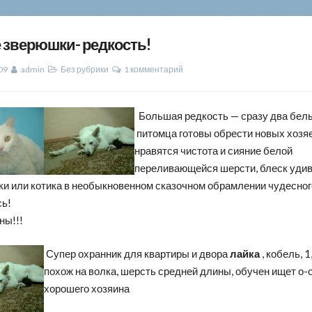
 зверюшки- редкость!
09
admin
Без рубрики
1 комментарий
Большая редкость — сразу два белы
питомца готовы обрести новых хозяе
нравятся чистота и сияние белой
переливающейся шерсти, блеск уди
ки или котика в необыкновенном сказочном обрамлении чудесног
сь!
ны!!!
Супер охранник для квартиры и двора
лайка
, кобель, 1
похож на волка, шерсть средней длины, обучен ищет о-
хорошего хозяина