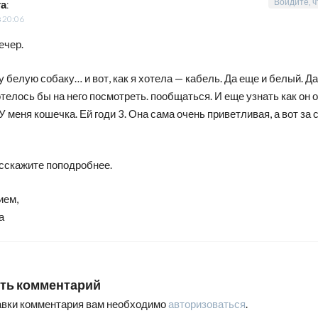
Войдите, ч
та
:
в 20:06
ечер.
 белую собаку… и вот, как я хотела — кабель. Да еще и белый. Да
отелось бы на него посмотреть. пообщаться. И еще узнать как он 
У меня кошечка. Ей годи 3. Она сама очень приветливая, а вот за 
сскажите поподробнее.
ием,
а
ть комментарий
авки комментария вам необходимо
авторизоваться
.