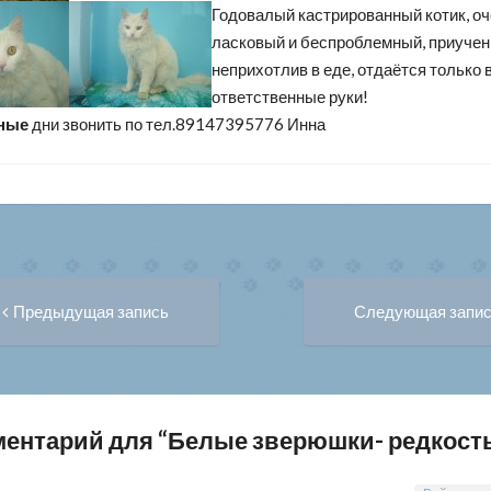
Годовалый кастрированный котик, о
ласковый и беспроблемный, приучен 
неприхотлив в еде, отдаётся только 
ответственные руки!
ные
дни звонить по тел.89147395776 Инна
Предыдущая
вигация
Предыдущая запись
Следующая запи
запись:
писям
ментарий для “
Белые зверюшки- редкост