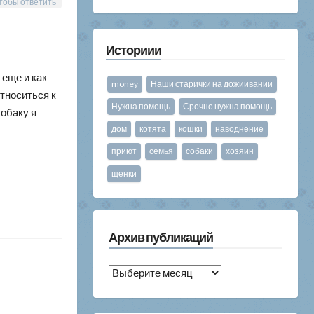
тобы ответить
Историии
 еще и как
money
Наши старички на дожиивании
относиться к
Нужна помощь
Срочно нужна помощь
собаку я
дом
котята
кошки
наводнение
приют
семья
собаки
хозяин
щенки
Архив публикаций
Архив
публикаций