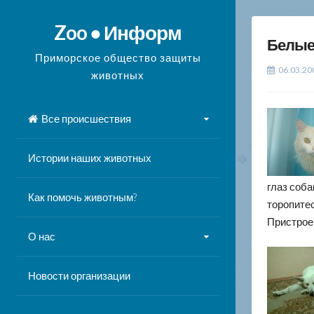
Перейти
к
Zoo ● Информ
Белые
содержимому
Приморское общество защиты
06.03.20
животных
Все происшествия
Истории наших животных
глаз соба
Как помочь животным?
торопите
Пристрое
О нас
Новости организации