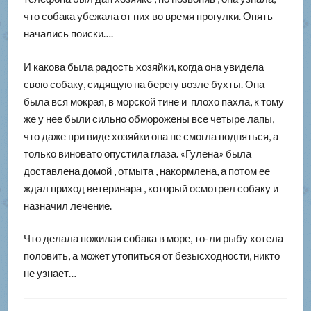
что собака убежала от них во время прогулки. Опять
начались поиски….
И какова была радость хозяйки, когда она увидела
свою собаку, сидящую на берегу возле бухты. Она
была вся мокрая, в морской тине и плохо пахла, к тому
же у нее были сильно обморожены все четыре лапы,
что даже при виде хозяйки она не смогла подняться, а
только виновато опустила глаза. «Гулена» была
доставлена домой , отмыта , накормлена, а потом ее
ждал приход ветеринара , который осмотрел собаку и
назначил лечение.
Что делала пожилая собака в море, то-ли рыбу хотела
половить, а может утопиться от безысходности, никто
не узнает…