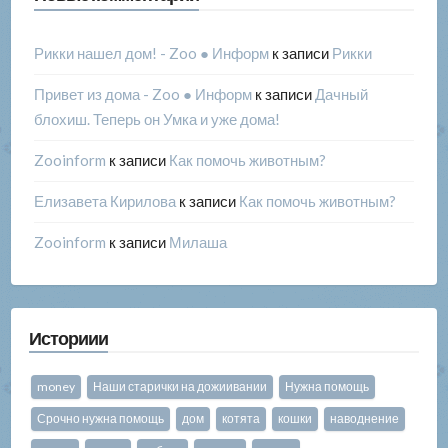
Рикки нашел дом! - Zoo ● Информ
к записи
Рикки
Привет из дома - Zoo ● Информ
к записи
Дачный
блохиш. Теперь он Умка и уже дома!
Zooinform
к записи
Как помочь животным?
Елизавета Кирилова
к записи
Как помочь животным?
Zooinform
к записи
Милаша
Историии
money
Наши старички на дожиивании
Нужна помощь
Срочно нужна помощь
дом
котята
кошки
наводнение