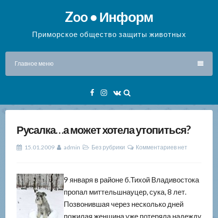
Перейти
Zoo ● Информ
к
содержимому
Приморское общество защиты животных
Главное меню
Facebook
Instagram
VK
Русалка…а может хотела утопиться?
15.01.2009
admin
Без рубрики
Комментариев нет
9 января в районе б.Тихой Владивостока
пропал миттельшнауцер, сука, 8 лет.
Позвонившая через несколько дней
пожилая женщина уже потеряла надежду