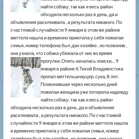
найти собаку, так как и весь район
обходила несколько раз в день, да и
объявления расклеивала , а результата никакого. По
счастливой случайности 9 января в этом же районе
миттеля нашла и временно приютила у себя пожилая
семья, номер телефона был дан хозяйке , но позвонив ,
она узнала, что собака убежала от них во время
прогулки. Опять начались поиски…
9
января в районе б.Тихой Владивостока
пропал миттельшнауцер, сука, 8 лет.
Позвонившая через несколько дней
пожилая женщина уже потеряла надежду
найти собаку, так как и весь район
обходила несколько раз в день, да и объявления
расклеивала , а результата никакого. По счастливой
случайности 9 января в этом же районе миттеля нашла
и временно приютила у себя пожилая семья, номер
телефона был дан хозяйке , но позвонив , она узнала,