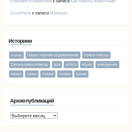
Елизавета Кирилова
к записи
Как помочь животным?
Zooinform
к записи
Милаша
Историии
money
Наши старички на дожиивании
Нужна помощь
Срочно нужна помощь
дом
котята
кошки
наводнение
приют
семья
собаки
хозяин
щенки
Архив публикаций
Архив
публикаций