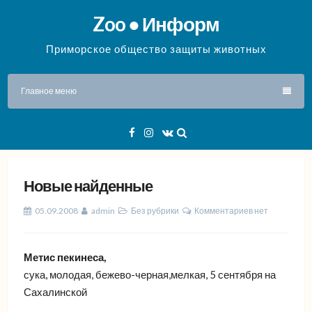
Перейти
Zoo ● Информ
к
содержимому
Приморское общество защиты животных
Главное меню
Facebook
Instagram
VK
Новые найденные
05.09.2008
admin
Без рубрики
Комментариев нет
Метис пекинеса,
сука, молодая, бежево-черная,мелкая, 5 сентября на
Сахалинской