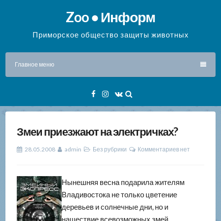
Перейти
Zoo ● Информ
к
содержимому
Приморское общество защиты животных
Главное меню
Facebook
Instagram
VK
Змеи приезжают на электричках?
28.05.2008
admin
Без рубрики
Комментариев нет
Нынешняя весна подарила жителям
Владивостока не только цветение
деревьев и солнечные дни, но и
нашествие всевозможных змей.