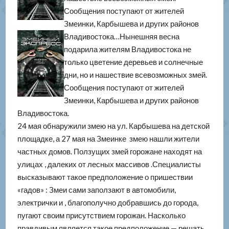
Сообщения поступают от жителей
Змеинки, Карбышева и других районов
Владивостока…
Нынешняя весна
подарила жителям Владивостока не
только цветение деревьев и солнечные
дни, но и нашествие всевозможных змей.
Сообщения поступают от жителей
Змеинки, Карбышева и других районов
Владивостока.
24 мая обнаружили змею на ул. Карбышева на детской
площадке, а 27 мая на Змеинке змею нашли жители
частных домов. Ползущих змей горожане находят на
улицах , далеких от лесных массивов .Специалисты
высказывают такое предположение о пришествии
«гадов» : Змеи сами заползают в автомобили,
электрички и , благополучно добравшись до города,
пугают своим присутствием горожан. Насколько
правдивым является такое предположение — решать