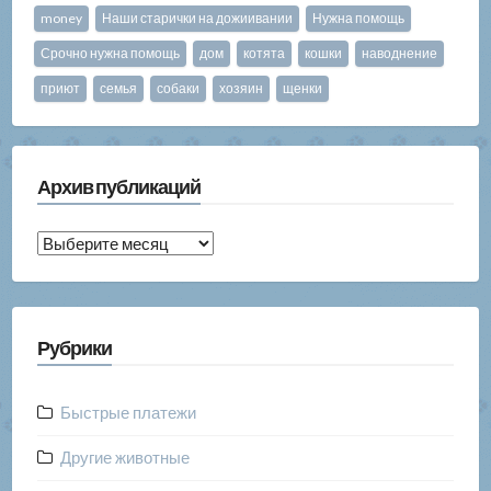
money
Наши старички на дожиивании
Нужна помощь
Срочно нужна помощь
дом
котята
кошки
наводнение
приют
семья
собаки
хозяин
щенки
Архив публикаций
Архив
публикаций
Рубрики
Быстрые платежи
Другие животные