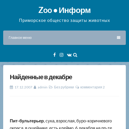
Перейти
Zoo ● Информ
к
содержимому
Приморское общество защиты животных
Главное меню
Facebook
Instagram
VK
Найденные в декабре
17.12.2007
admin
Без рубрики
комментария 2
Пит-бультерьер
, сука, взрослая, буро-коричневого
окраса, в ошейнике, есть клеймо, 6 декабря на пр-те