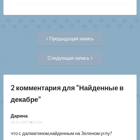
Навигация
Предыдущая
Предыдущая запись
запись:
по
Следующая
Следующая запись
запись:
записям
2 комментария для “
Найденные в
декабре
”
Дарина
:
25.12.2007 в 01:56
что с далматином,найденным на Зеленом углу?