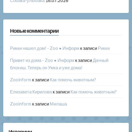
Собака-улыбака
16.07.2026
Новые комментарии
Рикки нашел дом! - Zoo ● Информ
к записи
Рикки
Привет из дома - Zoo ● Информ
к записи
Дачный
блохиш. Теперь он Умка и уже дома!
Zooinform
к записи
Как помочь животным?
Елизавета Кирилова
к записи
Как помочь животным?
Zooinform
к записи
Милаша
Историии