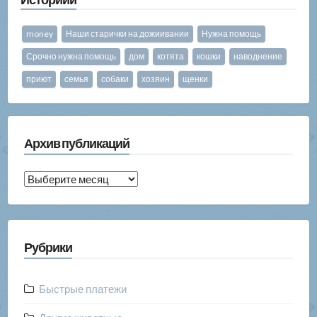
money
Наши старички на дожиивании
Нужна помощь
Срочно нужна помощь
дом
котята
кошки
наводнение
приют
семья
собаки
хозяин
щенки
Архив публикаций
Архив
публикаций
Рубрики
Быстрые платежи