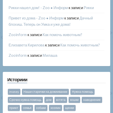
Рикки нашел дом! - Zoo ● Информ
к записи
Рикки
Привет из дома - Zoo ● Информ
к записи
Дачный
блохиш. Теперь он Умка и уже дома!
Zooinform
к записи
Как помочь животным?
Елизавета Кирилова
к записи
Как помочь животным?
Zooinform
к записи
Милаша
Историии
money
Наши старички на дожиивании
Нужна помощь
Срочно нужна помощь
дом
котята
кошки
наводнение
приют
семья
собаки
хозяин
щенки