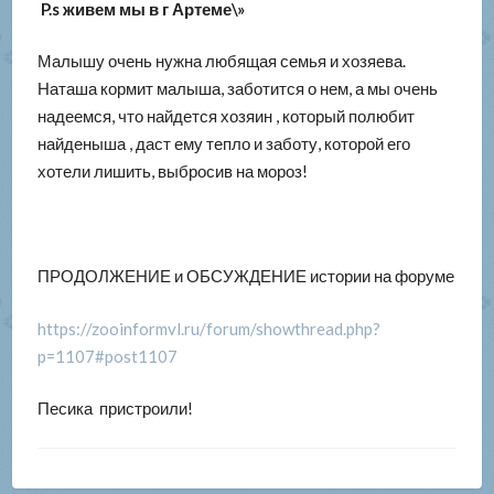
P.s живем мы в г Артеме\»
Малышу очень нужна любящая семья и хозяева.
Наташа кормит малыша, заботится о нем, а мы очень
надеемся, что найдется хозяин , который полюбит
найденыша , даст ему тепло и заботу, которой его
хотели лишить, выбросив на мороз!
ПРОДОЛЖЕНИЕ и ОБСУЖДЕНИЕ истории на форуме
https://zooinformvl.ru/forum/showthread.php?
p=1107#post1107
Песика пристроили!