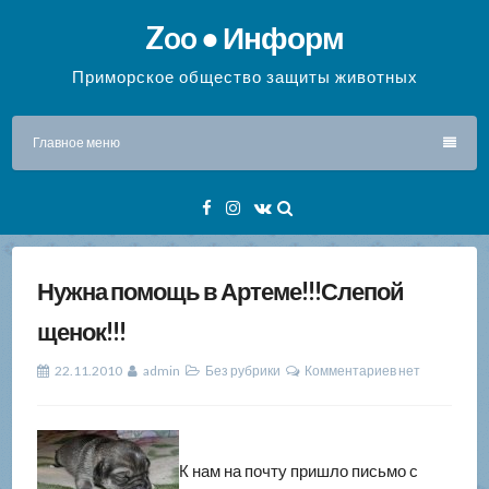
Перейти
Zoo ● Информ
к
содержимому
Приморское общество защиты животных
Главное меню
Facebook
Instagram
VK
Нужна помощь в Артеме!!!Слепой
щенок!!!
22.11.2010
admin
Без рубрики
Комментариев нет
К нам на почту пришло письмо с