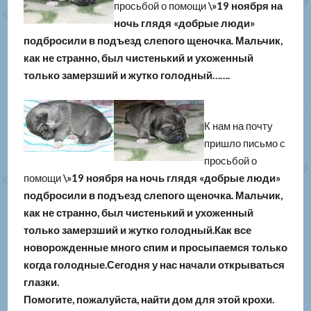
просьбой о помощи
\»19 ноября на
ночь глядя «добрые люди»
подбросили в подъезд слепого щеночка. Мальчик,
как не странно, был чистенький и ухоженный
только замерзший и жутко голодный…….
К нам на почту
пришло письмо с
просьбой о
помощи
\»19 ноября на ночь глядя «добрые люди»
подбросили в подъезд слепого щеночка. Мальчик,
как не странно, был чистенький и ухоженный
только замерзший и жутко голодный.Как все
новорожденные много спим и просыпаемся только
когда голодные.Сегодня у нас начали открываться
глазки.
Помогите, пожалуйста, найти дом для этой крохи.