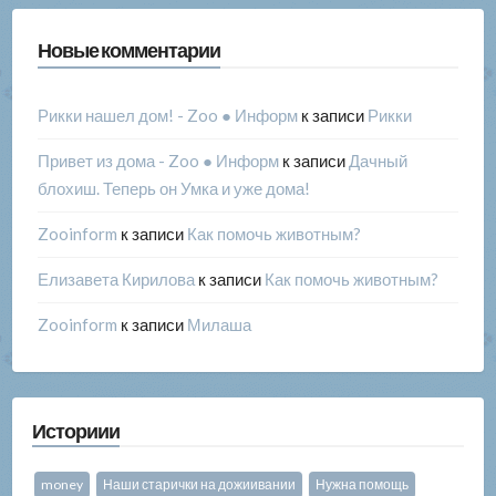
Новые комментарии
Рикки нашел дом! - Zoo ● Информ
к записи
Рикки
Привет из дома - Zoo ● Информ
к записи
Дачный
блохиш. Теперь он Умка и уже дома!
Zooinform
к записи
Как помочь животным?
Елизавета Кирилова
к записи
Как помочь животным?
Zooinform
к записи
Милаша
Историии
money
Наши старички на дожиивании
Нужна помощь