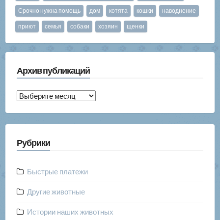
Срочно нужна помощь
дом
котята
кошки
наводнение
приют
семья
собаки
хозяин
щенки
Архив публикаций
Архив
публикаций
Рубрики
Быстрые платежи
Другие животные
Истории наших животных