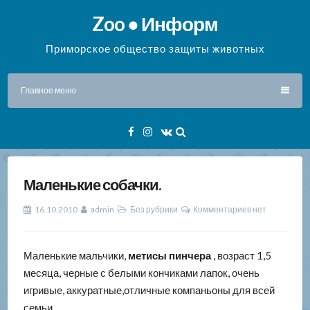
Перейти
Zoo ● Информ
к
содержимому
Приморское общество защиты животных
Главное меню
Facebook
Instagram
VK
Маленькие собачки.
16.10.2010
admin
Без рубрики
Комментариев нет
Маленькие мальчики,
метисы пинчера
, возраст 1,5
месяца, черные с белыми кончиками лапок, очень
игривые, аккуратные,отличные компаньоны для всей
семьи.