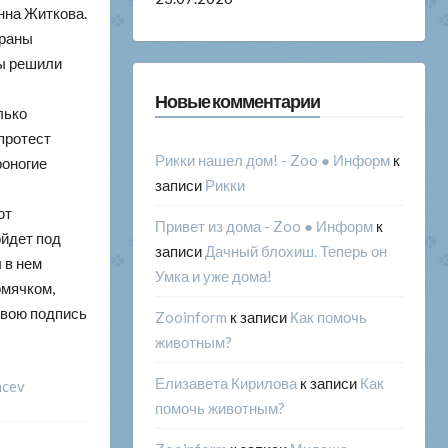
нна Житкова.
траны
мы решили
Новые комментарии
лько
протест
Рикки нашел дом! - Zoo ● Информ
к
роногие
записи
Рикки
ют
Привет из дома - Zoo ● Информ
к
ойдет под
записи
Дачный блохиш. Теперь он
 в нем
Умка и уже дома!
омячком,
 свою подпись
Zooinform
к записи
Как помочь
животным?
Елизавета Кирилова
к записи
Как
mcev
помочь животным?