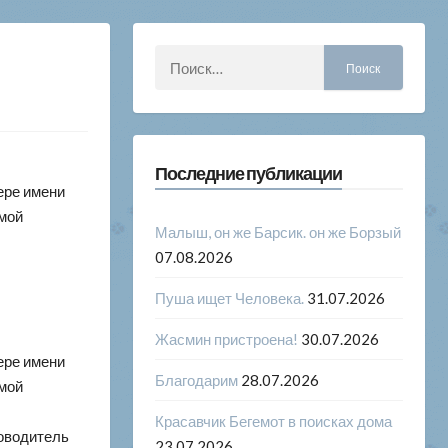
Найти:
Последние публикации
ере имени
умой
Малыш, он же Барсик. он же Борзый
07.08.2026
Пуша ищет Человека.
31.07.2026
Жасмин пристроена!
30.07.2026
ере имени
Благодарим
28.07.2026
умой
Красавчик Бегемот в поисках дома
ководитель
23.07.2026