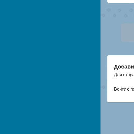
На
по
за
Добави
Для отпр
Войти с 