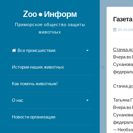
Перейти
к
Zoo ● Информ
Газета
содержимому
Приморское общество защиты
05.10.20
животных
Стачка д
Все происшествия
Вчера во 
Суханова
Истории наших животных
федераль
Как помочь животным?
Стачка д
Татьяна 
О нас
Вчера во 
Суханова
Новости организации
федераль
— Необхо