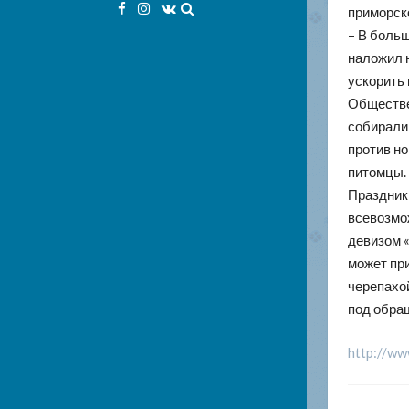
Facebook
Instagram
VK
приморск
– В больш
наложил н
ускорить
Обществен
собирали
против н
питомцы.
Праздник
всевозмож
девизом 
может пр
черепахой
под обращ
http://ww