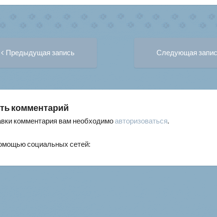
Предыдущая
вигация
Предыдущая запись
Следующая запи
запись:
писям
ть комментарий
авки комментария вам необходимо
авторизоваться
.
помощью социальных сетей: