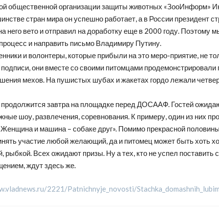
ой общественной организации защиты животных «ЗооИнформ» И
инстве стран мира он успешно работает, а в России президент с
а него вето и отправил на доработку еще в 2000 году. Поэтому 
 процесс и направить письмо Владимиру Путину.
ники и волонтеры, которые прибыли на это меро-приятие, не то
 подписи, они вместе со своими питомцами продемонстрировали 
ошения мехов. На пушистых шубах и жакетах гордо лежали четве
 продолжится завтра на площадке перед ДОСААФ. Гостей ожида
ные шоу, развлечения, соревнования. К примеру, один из них пр
«Женщина и машина – собаке друг». Помимо прекрасной половины
инять участие любой желающий, да и питомец может быть хоть х
, рыбкой. Всех ожидают призы. Ну а тех, кто не успел поставить
ением, ждут здесь же.
w.vladnews.ru/2221/Patnichnyje_novosti/Stachka_domashnih_lubi