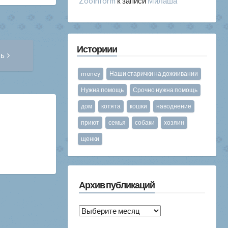
Zooinform
к записи
Милаша
Следующая
Историии
сь
запись:
money
Наши старички на дожиивании
Нужна помощь
Срочно нужна помощь
дом
котята
кошки
наводнение
приют
семья
собаки
хозяин
щенки
Архив публикаций
Архив
публикаций