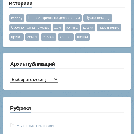
Историии
money
Наши старички на дожиивании
Нужна помощь
Срочно нужна помощь
дом
котята
кошки
наводнение
приют
семья
собаки
хозяин
щенки
Архив публикаций
Архив
публикаций
Рубрики
Быстрые платежи