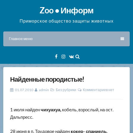
Перейти
Zoo ● Информ
к
содержимому
Приморское общество защиты животных
Главное меню
Facebook
Instagram
VK
Найденные породистые!
01.07.2010
admin
Без рубрики
Комментариев нет
1 июля найден
чихуахуа,
кобель, взрослый, на ост.
Дальпресс.
28 июня в п. Трудовое найден
кокер- спаниель
,