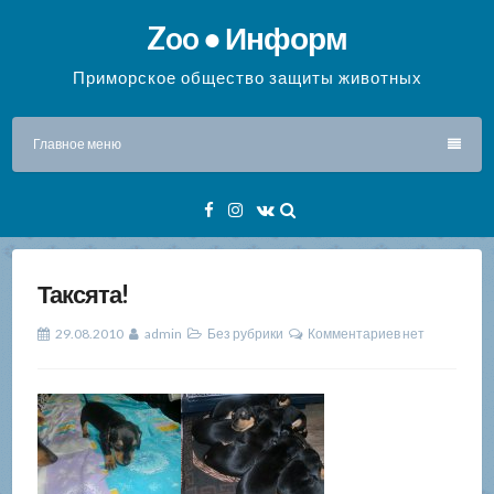
Перейти
Zoo ● Информ
к
содержимому
Приморское общество защиты животных
Главное меню
Facebook
Instagram
VK
Таксята!
29.08.2010
admin
Без рубрики
Комментариев нет