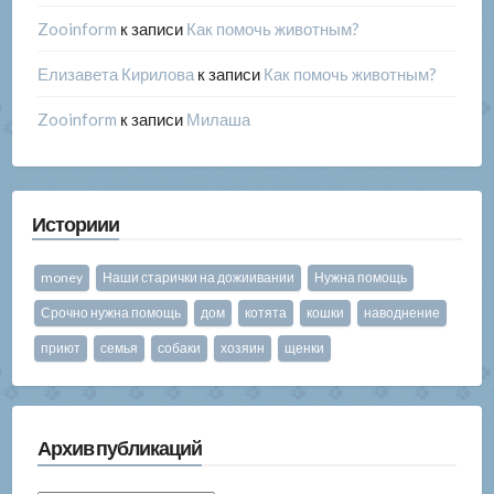
Zooinform
к записи
Как помочь животным?
Елизавета Кирилова
к записи
Как помочь животным?
Zooinform
к записи
Милаша
Историии
money
Наши старички на дожиивании
Нужна помощь
Срочно нужна помощь
дом
котята
кошки
наводнение
приют
семья
собаки
хозяин
щенки
Архив публикаций