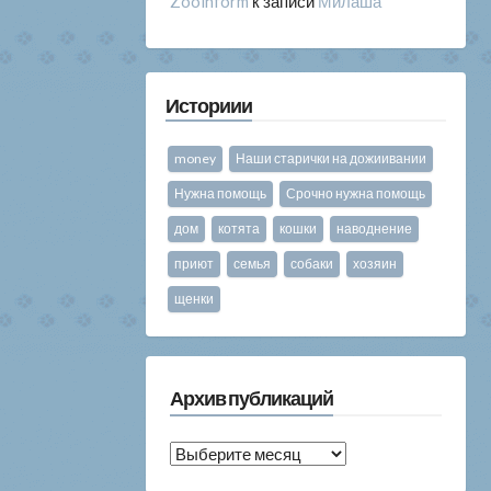
Zooinform
к записи
Милаша
Историии
money
Наши старички на дожиивании
Нужна помощь
Срочно нужна помощь
дом
котята
кошки
наводнение
приют
семья
собаки
хозяин
щенки
Архив публикаций
Архив
публикаций