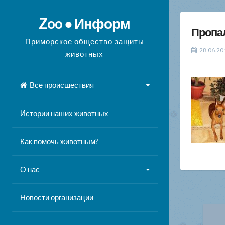
Перейти
к
Zoo ● Информ
Пропа
содержимому
Приморское общество защиты
28.06.20
животных
Все происшествия
Истории наших животных
Как помочь животным?
О нас
Новости организации
На