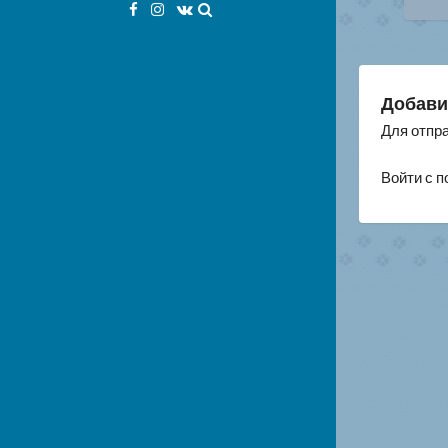
Facebook
Instagram
VK
по
за
Добави
Для отпр
Войти с 