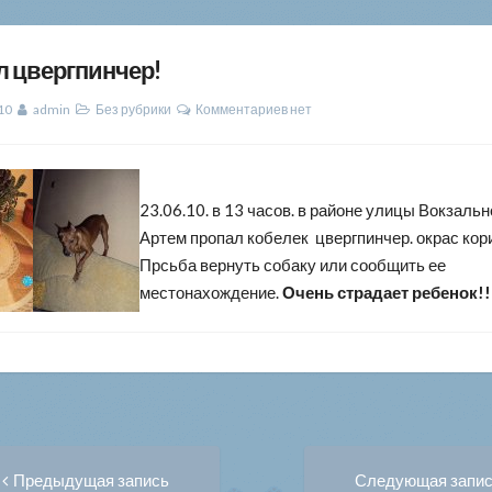
л цвергпинчер!
10
admin
Без рубрики
Комментариев нет
23.06.10. в 13 часов. в районе улицы Вокзально
Артем пропал кобелек цвергпинчер. окрас кор
Прсьба вернуть собаку или сообщить ее
местонахождение.
Очень страдает ребенок!!
Предыдущая
вигация
Предыдущая запись
Следующая запи
запись: