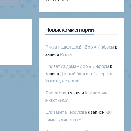
Новые комментарии
Рикки нашел дом! - Zoo ● Информ
к
записи
Рикки
Привет из дома - Zoo ● Информ
к
записи
Дачный блохиш. Теперь он
Умка и уже дома!
Zooinform
к записи
Как помочь
животным?
Елизавета Кирилова
к записи
Как
помочь животным?