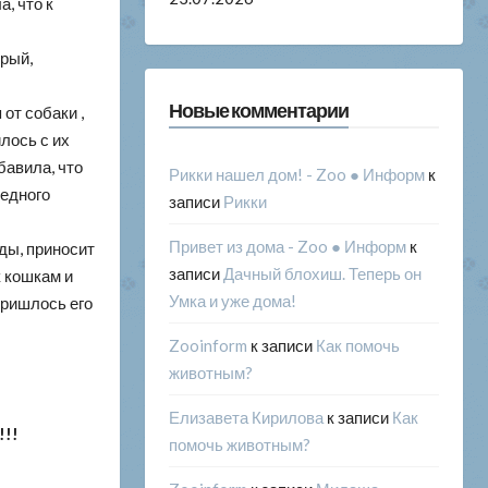
а, что к
рый,
Новые комментарии
от собаки ,
лось с их
бавила, что
Рикки нашел дом! - Zoo ● Информ
к
бедного
записи
Рикки
Привет из дома - Zoo ● Информ
к
нды, приносит
записи
Дачный блохиш. Теперь он
к кошкам и
Умка и уже дома!
пришлось его
Zooinform
к записи
Как помочь
животным?
Елизавета Кирилова
к записи
Как
!!!
помочь животным?