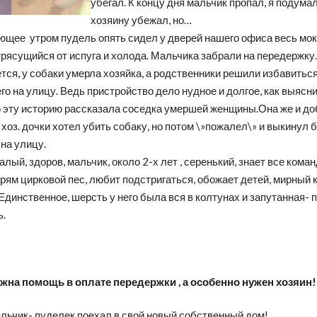
убегал. К концу дня мальчик пропал, я подумал
хозяину убежал, но…
ющее утром пудель опять сидел у дверей нашего офиса весь мок
трясущийся от испуга и холода. Мальчика забрали на передержку.
ся, у собаки умерла хозяйка, а родственники решили избавиться 
го на улицу. Ведь пристройство дело нудное и долгое, как выясни
ю эту историю рассказала соседка умершей женщины.Она же и до
хоз. дочки хотел убить собаку, но потом \»пожалел\» и выкинул 
 на улицу.
лый, здоров, мальчик, около 2-х лет , серенький, знает все кома
рям цирковой пес, любит подстригаться, обожает детей, мирный 
Единственное, шерсть у него была вся в колтунах и запутанная- 
ь.
жна помощь в оплате передержки , а особенно нужен хозяин!
льчик- пуделек поехал в свой новый собственный дом!