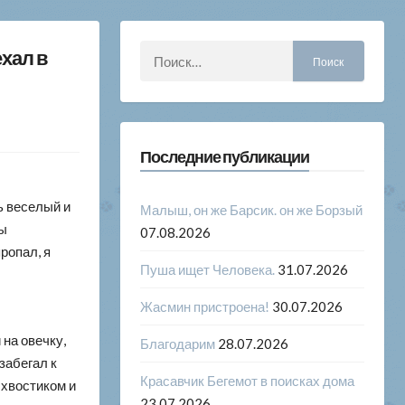
Найти:
хал в
Последние публикации
ь веселый и
Малыш, он же Барсик. он же Борзый
ды
07.08.2026
ропал, я
Пуша ищет Человека.
31.07.2026
Жасмин пристроена!
30.07.2026
 на овечку,
Благодарим
28.07.2026
забегал к
Красавчик Бегемот в поисках дома
 хвостиком и
23.07.2026