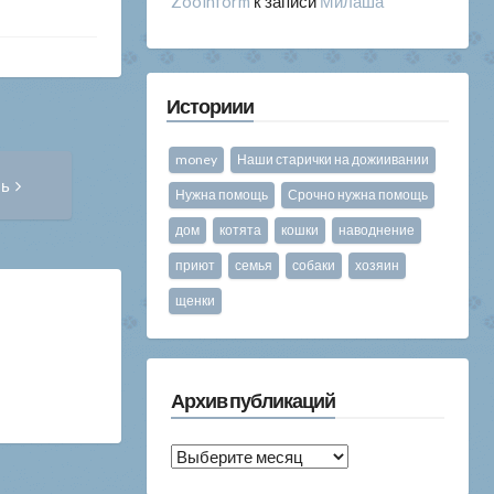
Zooinform
к записи
Милаша
Историии
money
Наши старички на дожиивании
Следующая
сь
запись:
Нужна помощь
Срочно нужна помощь
дом
котята
кошки
наводнение
приют
семья
собаки
хозяин
щенки
Архив публикаций
Архив
публикаций