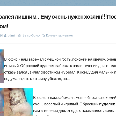
зался лишним…Ему очень нужен хозяин!!!Пое
ом!
10
admin
Без рубрики
Комментариев нет
В офис к нам забежал смешной гость, похожий на овечку, очен
игривый. Обросший пуделек забегал к нам в течении дня, от е
отказывался , вилял хвостиком и убегал. К концу дня мальчик п
подумала, что к хозяину убежал, но…
В офис к нам забежал смешной гость, похожий
очень веселый и игривый. Обросший
пуделек
нам в течении дня, от еды отказывался , вилял