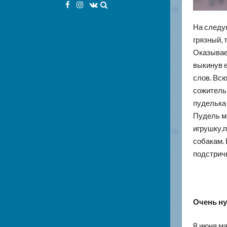
Facebook
Instagram
VK
На следу
грязный, 
Оказывает
выкинув е
слов. Вс
сожитель 
пуделька
Пудель ма
игрушку,п
собакам. 
подстрич
Очень ну
8 июня ма