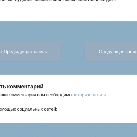
Предыдущая
вигация
Предыдущая запись
Следующая запи
запись:
писям
ть комментарий
авки комментария вам необходимо
авторизоваться
.
помощью социальных сетей: