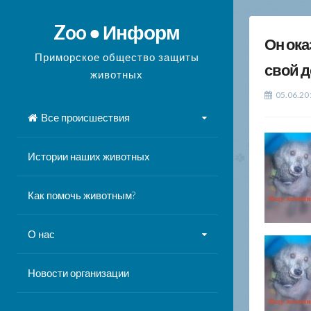
Перейти
к
Zoo ● Информ
Он ока
содержимому
Приморское общество защиты
свой д
животных
05.06.20
Все происшествия
Истории наших животных
Как помочь животным?
О нас
Новости организации