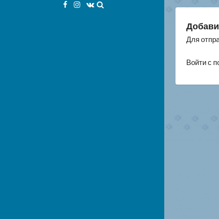
Facebook
Instagram
VK
за
Добави
Для отпр
Войти с 