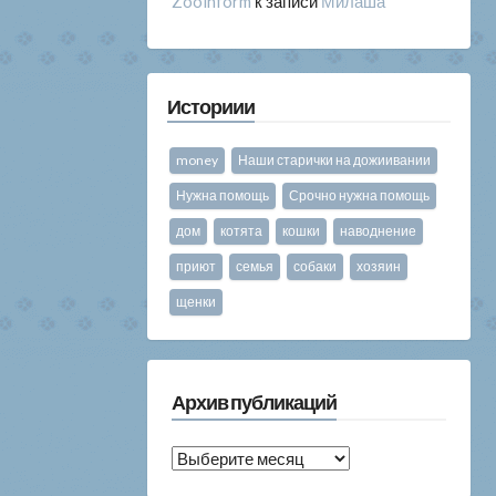
Zooinform
к записи
Милаша
Историии
money
Наши старички на дожиивании
Нужна помощь
Срочно нужна помощь
дом
котята
кошки
наводнение
приют
семья
собаки
хозяин
щенки
Архив публикаций
Архив
публикаций