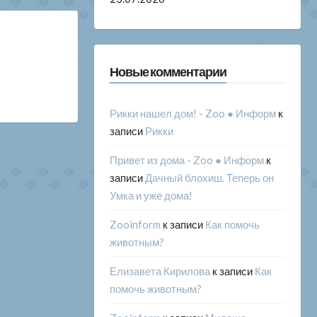
Новые комментарии
Рикки нашел дом! - Zoo ● Информ
к
записи
Рикки
Привет из дома - Zoo ● Информ
к
записи
Дачный блохиш. Теперь он
Умка и уже дома!
Zooinform
к записи
Как помочь
животным?
Елизавета Кирилова
к записи
Как
помочь животным?