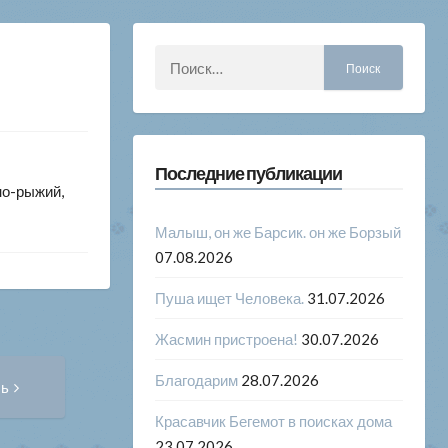
Найти:
Последние публикации
но-рыжий,
Малыш, он же Барсик. он же Борзый
07.08.2026
Пуша ищет Человека.
31.07.2026
Жасмин пристроена!
30.07.2026
Следующая
Благодарим
28.07.2026
сь
запись:
Красавчик Бегемот в поисках дома
23.07.2026