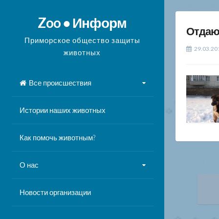
Перейти
к
Zoo ● Информ
Отдают
содержимому
Приморское общество защиты
29.03.20
животных
Все происшествия
Истории наших животных
Как помочь животным?
О нас
На
Новости организации
по