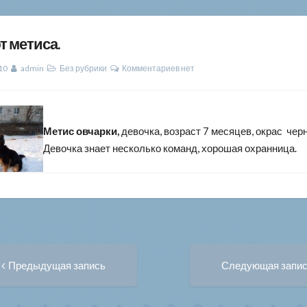
 метиса.
10
admin
Без рубрики
Комментариев нет
Метис овчарки,
девочка, возраст 7 месяцев, окрас чер
Девочка знает несколько команд, хорошая охранница.
Предыдущая
вигация
Предыдущая запись
Следующая запи
запись: