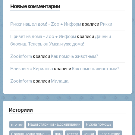
Новые комментарии
Рикки нашел дом! - Zoo ● Информ
к записи
Рикки
Привет из дома - Zoo ● Информ
к записи
Дачный
блохиш. Теперь он Умка и уже дома!
Zooinform
к записи
Как помочь животным?
Елизавета Кирилова
к записи
Как помочь животным?
Zooinform
к записи
Милаша
Историии
money
Наши старички на дожиивании
Нужна помощь
Срочно нужна помощь
дом
котята
кошки
наводнение