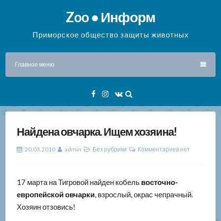
Перейти
Zoo ● Информ
к
содержимому
Приморское общество защиты животных
Главное меню
Facebook
Instagram
VK
Найдена овчарка. Ищем хозяина!
20.03.2010
admin
Без рубрики
Комментариев нет
17 марта на Тигровой найден кобель
восточно-
европейской овчарки
, взрослый, окрас чепрачный.
Хозяин отзовись!