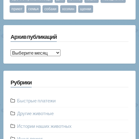
приют
семья
собаки
хозяин
щенки
Архив публикаций
Архив
публикаций
Рубрики
Быстрые платежи
Другие животные
Истории наших животных
Ищут приют