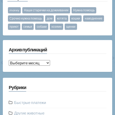
money
Наши старички на дожиивании
Нужна помощь
Срочно нужна помощь
дом
котята
кошки
наводнение
приют
семья
собаки
хозяин
щенки
Архив публикаций
Архив
публикаций
Рубрики
Быстрые платежи
Другие животные