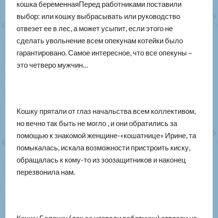
кошка беременнаяПеред работниками поставили
выбор: или кошку выбрасывать или руководство
отвезет ее в лес, а может усыпит, если этого не
сделать увольнение всем опекунам котейки было
гарантировано. Самое интересное, что все опекуны –
это четверо мужчин…
Кошку прятали от глаз начальства всем коллективом,
но вечно так быть не могло , и они обратились за
помощью к знакомой женщине-«кошатнице» Ирине, та
помыкалась, искала возможности пристроить киску,
обращалась к кому-то из зоозащитников и наконец
перезвонила нам.
Кошку Белочку ( так ее назвали работники) отвезли на