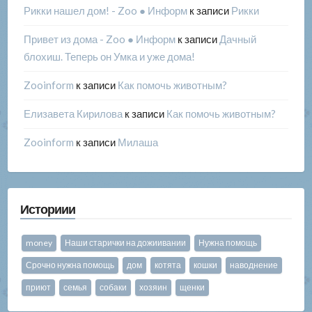
Рикки нашел дом! - Zoo ● Информ
к записи
Рикки
Привет из дома - Zoo ● Информ
к записи
Дачный
блохиш. Теперь он Умка и уже дома!
Zooinform
к записи
Как помочь животным?
Елизавета Кирилова
к записи
Как помочь животным?
Zooinform
к записи
Милаша
Историии
money
Наши старички на дожиивании
Нужна помощь
Срочно нужна помощь
дом
котята
кошки
наводнение
приют
семья
собаки
хозяин
щенки