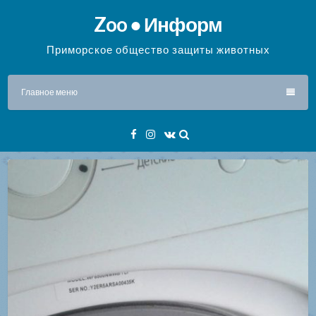
Перейти
Zoo ● Информ
к
содержимому
Приморское общество защиты животных
Главное меню
Facebook
Instagram
VK