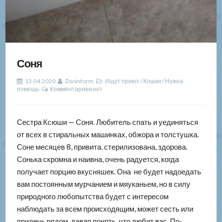
Соня
13.04.2020
Zooinform
Ищут приют
/
Кошки
/
Нужна
помощь
Комментариев нет
Сестра Ксюши — Соня. Любитель спать и уединяться
от всех в стиральных машинках, обжора и толстушка.
Соне месяцев 8, привита. стерилизована, здорова.
Сонька скромна и наивна, очень радуется, когда
получает порцию вкусняшек. Она не будет надоедать
вам постоянным мурчанием и мяуканьем, но в силу
природного любопытства будет с интересом
наблюдать за всем происходящим, может сесть или
прилечь рядом, давая понять, что любит вас. По-