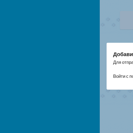
На
по
за
Добави
Для отпр
Войти с 