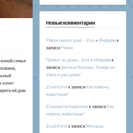
Новые комментарии
Рикки нашел дом! - Zoo ● Информ
к
записи
Рикки
Привет из дома - Zoo ● Информ
к
сенной семьи
записи
Дачный блохиш. Теперь он
изована,
Умка и уже дома!
льный
е хочет
Zooinform
к записи
Как помочь
арите ей дом
животным?
Елизавета Кирилова
к записи
Как
помочь животным?
Zooinform
к записи
Милаша