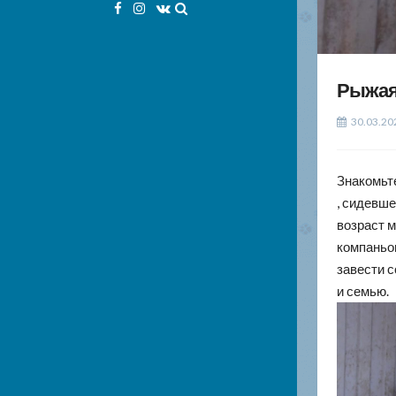
Facebook
Instagram
VK
Рыжая
30.03.20
Знакомьте
, сидевше
возраст 
компаньон
завести с
и семью.