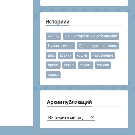
Историии
money
Наши старички на дожиивании
Нужна помощь
Срочно нужна помощь
дом
котята
кошки
наводнение
приют
семья
собаки
хозяин
щенки
Архив публикаций
Архив
публикаций