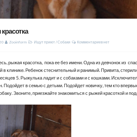
 красотка
20
Zooinform
Ищут приют
/
Собаки
Комментариев нет
сь, рыжая красотка, пока ее без имени. Одна из девчонок из спа
й в клинике. Ребенок стеснительный и ранимый. Привита, стерил
месяцев 5. Рыжулька ладит и с собаками и с кошками. Исключите
. Подойдет в семью с детьми. Подойдет новичку, тем кто впервы
обаку. Звоните, приезжайте знакомиться с рыжей красоткой и под