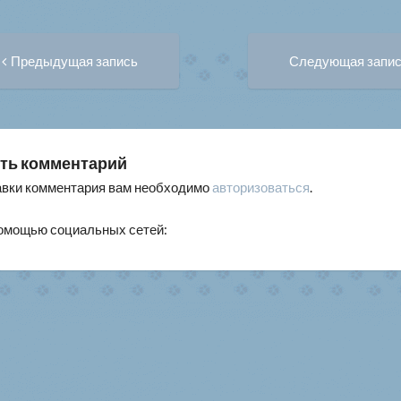
Предыдущая
вигация
Предыдущая запись
Следующая запи
запись:
писям
ть комментарий
авки комментария вам необходимо
авторизоваться
.
помощью социальных сетей: