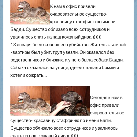
К нам в офис привели
очаровательное существо-
красавицу стаффиню по имени
Бадди. Существо облизало всех сотрудников и
увалилось спать на наш кожаный диван)))))
13 января было совершено убийство. Житель съемной
квартиры был убит, труп увезли. Он оказался без
родственников и близких, а у него была собака Бадди.
Собака оказалась на улице, где её сцапали бомжи и
хотели сожрать…
Сегодня к нам в
офис привели
очаровательное
существо- красавицу стаффиню по имени Багги.
Существо облизало всех сотрудников и увалилось
спать на наш кожаный диван)))))