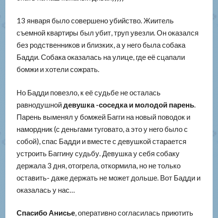
13 января было совершено убийство. Жиитель
съемной квартиры был убит, труп увезли. Он оказался
без родственников и близких, а у него была собака
Бадди. Собака оказалась на улице, где её сцапали
бомжи и хотели сожрать.
Но Бадди повезло, к её судьбе не осталась
равнодушной
девушка -соседка и молодой парень
.
Парень выменял у бомжей Багги на новый поводок и
намордник (с деньгами туговато, а это у него было с
собой), спас Бадди и вместе с девушкой старается
устроить Баггину судьбу. Девушка у себя собаку
держала 3 дня, отогрела, откормила, но не только
оставить- даже держать не может дольше. Вот Бадди и
оказалась у нас…
Спасибо Анисье
, оперативно согласилась приютить