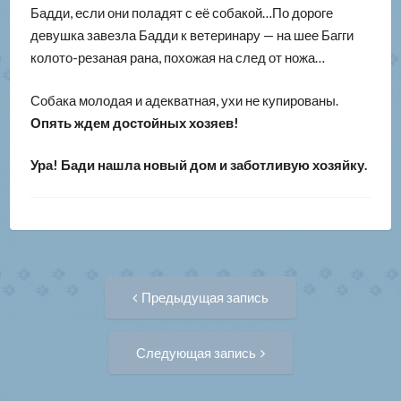
Бадди, если они поладят с её собакой…По дороге
девушка завезла Бадди к ветеринару — на шее Багги
колото-резаная рана, похожая на след от ножа…
Собака молодая и адекватная, ухи не купированы.
Опять ждем достойных хозяев!
Ура!
Бади нашла новый дом и заботливую хозяйку.
Навигация
Предыдущая
Предыдущая запись
запись:
по
Следующая
Следующая запись
запись:
записям