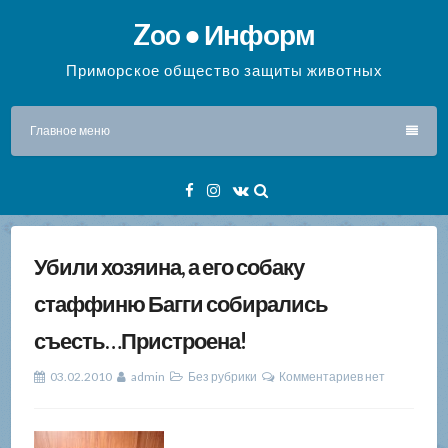
Перейти
Zoo ● Информ
к
содержимому
Приморское общество защиты животных
Главное меню
Facebook
Instagram
VK
Убили хозяина, а его собаку
стаффиню Багги собирались
съесть…Пристроена!
03.02.2010
admin
Без рубрики
Комментариев нет