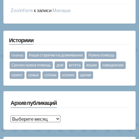
Zooinform
к записи
Милаша
Историии
money
Наши старички на дожиивании
Нужна помощь
Срочно нужна помощь
дом
котята
кошки
наводнение
приют
семья
собаки
хозяин
щенки
Архив публикаций
Архив
публикаций