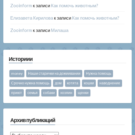
Zooinform
к записи
Как помочь животным?
Елизавета Кирилова
к записи
Как помочь животным?
Zooinform
к записи
Милаша
Историии
money
Наши старички на дожиивании
Нужна помощь
Срочно нужна помощь
дом
котята
кошки
наводнение
приют
семья
собаки
хозяин
щенки
Архив публикаций