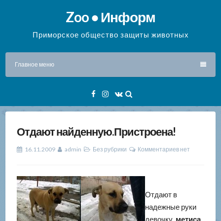
Перейти
Zoo ● Информ
к
содержимому
Приморское общество защиты животных
Главное меню
Facebook
Instagram
VK
Отдают найденную.Пристроена!
16.11.2009
admin
Без рубрики
Комментариев нет
Отдают в
надежные руки
девочку,
метиса