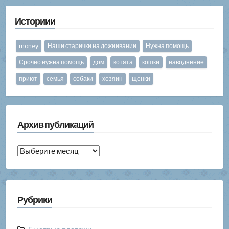
Историии
money
Наши старички на дожиивании
Нужна помощь
Срочно нужна помощь
дом
котята
кошки
наводнение
приют
семья
собаки
хозяин
щенки
Архив публикаций
Архив
публикаций
Рубрики