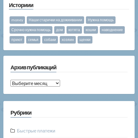
Историии
money
Наши старички на дожиивании
Нужна помощь
Срочно нужна помощь
дом
котята
кошки
наводнение
приют
семья
собаки
хозяин
щенки
Архив публикаций
Архив
публикаций
Рубрики
Быстрые платежи