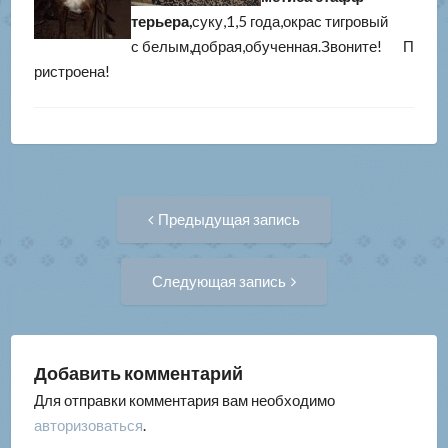
терьера,
суку,1,5 года,окрас тигровый
с белым,добрая,обученная.Звоните! П
ристроена!
Навигация
Предыдущая
Предыдущая запись
запись:
по
Следующая
Следующая запись
запись:
записям
Добавить комментарий
Для отправки комментария вам необходимо
авторизоваться
.