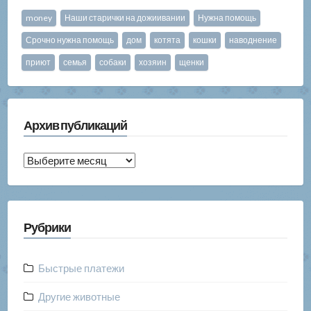
money
Наши старички на дожиивании
Нужна помощь
Срочно нужна помощь
дом
котята
кошки
наводнение
приют
семья
собаки
хозяин
щенки
Архив публикаций
Архив
публикаций
Рубрики
Быстрые платежи
Другие животные