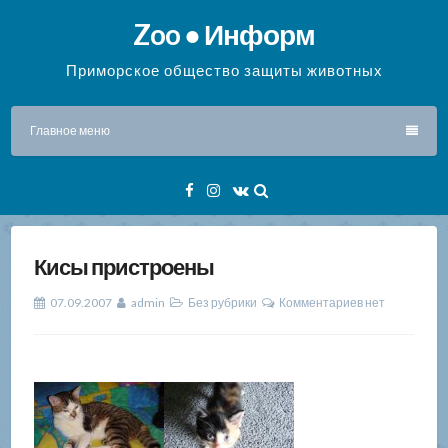
Перейти
Zoo ● Информ
к
содержимому
Приморское общество защиты животных
Главное меню
Facebook
Instagram
VK
Кисы пристроены
07.09.2007
admin
Без рубрики
Комментариев нет