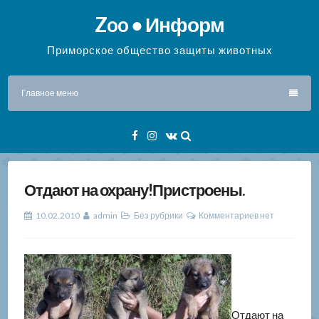
Перейти
Zoo ● Информ
к
содержимому
Приморское общество защиты животных
Главное меню
Facebook
Instagram
VK
Отдают на охрану!Пристроены.
10.02.2010
admin
Без рубрики
Комментариев нет
Отдают на