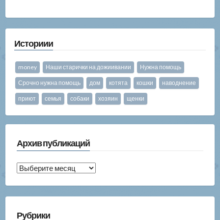
Историии
money
Наши старички на дожиивании
Нужна помощь
Срочно нужна помощь
дом
котята
кошки
наводнение
приют
семья
собаки
хозяин
щенки
Архив публикаций
Архив
публикаций
Рубрики