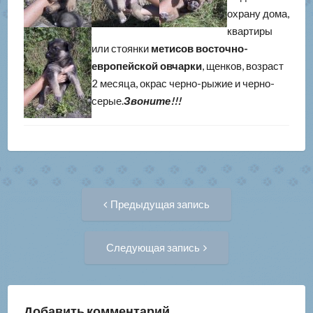
охрану дома,
квартиры
или стоянки
метисов восточно-
европейской овчарки
, щенков, возраст
2 месяца, окрас черно-рыжие и черно-
серые.
Звоните!!!
Навигация
Предыдущая
Предыдущая запись
запись:
по
Следующая
Следующая запись
запись:
записям
Добавить комментарий