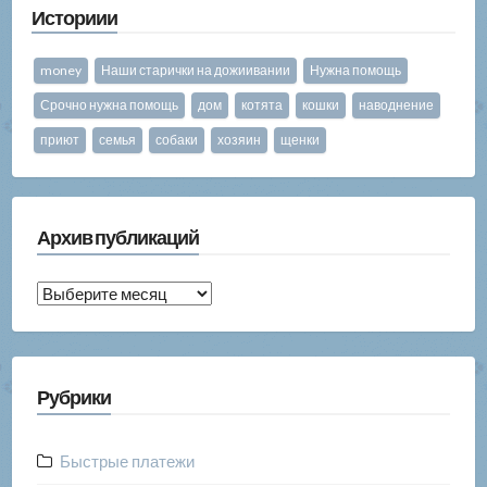
Историии
money
Наши старички на дожиивании
Нужна помощь
Срочно нужна помощь
дом
котята
кошки
наводнение
приют
семья
собаки
хозяин
щенки
Архив публикаций
Архив
публикаций
Рубрики
Быстрые платежи