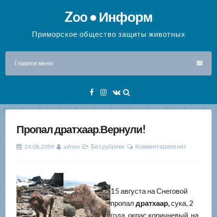
Перейти
Zoo ● Информ
к
содержимому
Приморское общество защиты животных
Главное меню
Facebook
Instagram
VK
Пропал дратхаар.Вернули!
24.08.2009
admin
Без рубрики
Комментариев нет
15 августа на Снеговой
пропал
дратхаар,
сука, 2
года, окрас коричневый, на