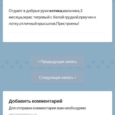
Отдают в добрые руки
котика,
мальчика,3
месяца,окрас тигровый с белой грудкой,приучен к
лотку,отличный крысылов.Пристроены!
Навигация
Предыдущая
Предыдущая запись
запись:
по
Следующая
Следующая запись
запись:
записям
Добавить комментарий
Для отправки комментария вам необходимо
авторизоваться
.