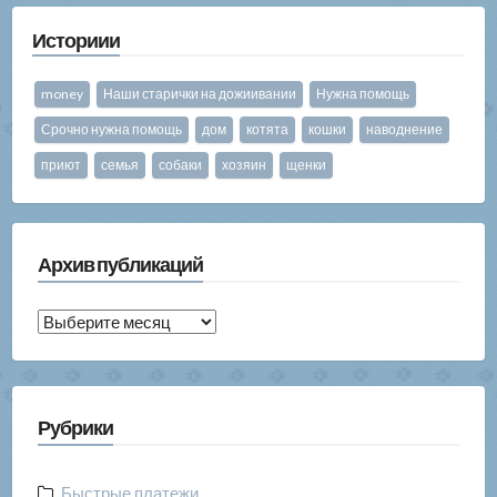
Историии
money
Наши старички на дожиивании
Нужна помощь
Срочно нужна помощь
дом
котята
кошки
наводнение
приют
семья
собаки
хозяин
щенки
Архив публикаций
Архив
публикаций
Рубрики
Быстрые платежи