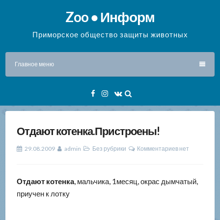
Перейти
Zoo ● Информ
к
содержимому
Приморское общество защиты животных
Главное меню
Facebook
Instagram
VK
Отдают котенка.Пристроены!
29.08.2009
admin
Без рубрики
Комментариев нет
Отдают котенка
, мальчика, 1месяц, окрас дымчатый,
приучен к лотку