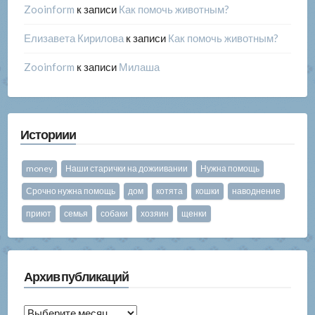
Zooinform
к записи
Как помочь животным?
Елизавета Кирилова
к записи
Как помочь животным?
Zooinform
к записи
Милаша
Историии
money
Наши старички на дожиивании
Нужна помощь
Срочно нужна помощь
дом
котята
кошки
наводнение
приют
семья
собаки
хозяин
щенки
Архив публикаций
Архив