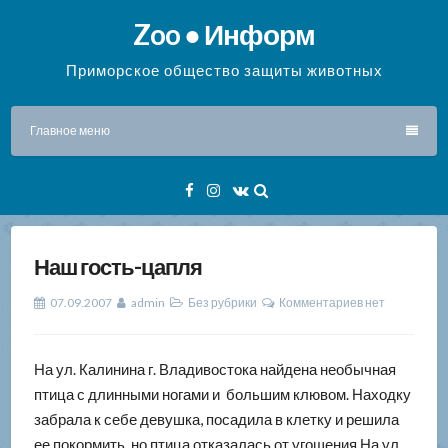
Перейти
Zoo ● Информ
к
содержимому
Приморское общество защиты животных
Главное меню
Facebook
Instagram
VK
Наш гость-цапля
07.09.2007
admin
Без рубрики
Комментариев нет
На ул. Калинина г. Владивостока найдена необычная
птица с длинными ногами и большим клювом. Находку
забрала к себе девушка, посадила в клетку и решила
ее покормить, но птица отказалась от угощения.
На ул.