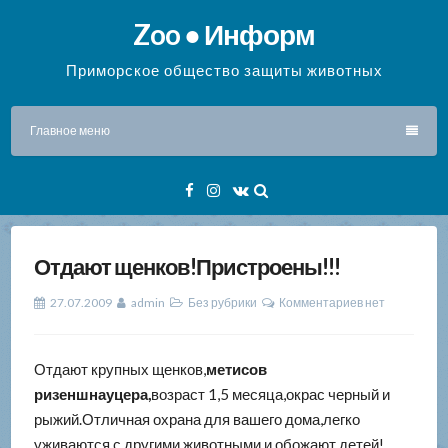
Перейти
Zoo ● Информ
к
содержимому
Приморское общество защиты животных
Главное меню
Facebook
Instagram
VK
Отдают щенков!Пристроены!!!
27.07.2009
admin
Без рубрики
Комментариев нет
Отдают крупных щенков,
метисов
ризеншнауцера,
возраст 1,5 месяца,окрас черный и
рыжий.Отличная охрана для вашего дома,легко
уживаются с другими животными и обожают детей!