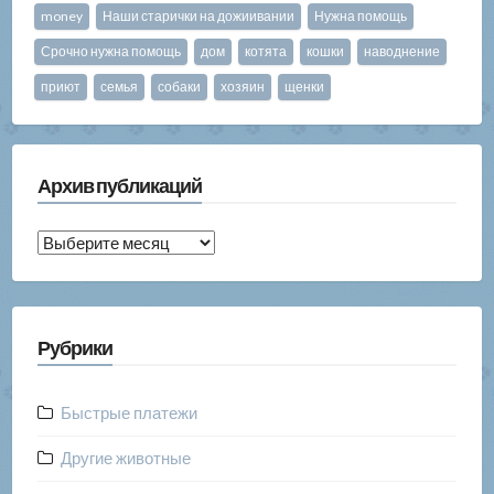
money
Наши старички на дожиивании
Нужна помощь
Срочно нужна помощь
дом
котята
кошки
наводнение
приют
семья
собаки
хозяин
щенки
Архив публикаций
Архив
публикаций
Рубрики
Быстрые платежи
Другие животные