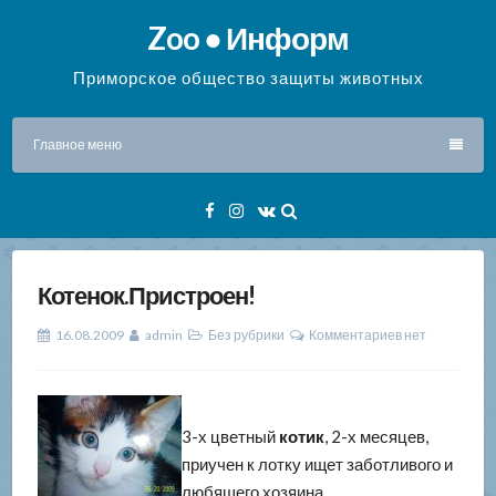
Перейти
Zoo ● Информ
к
содержимому
Приморское общество защиты животных
Главное меню
Facebook
Instagram
VK
Котенок.Пристроен!
16.08.2009
admin
Без рубрики
Комментариев нет
3-х цветный
котик
, 2-х месяцев,
приучен к лотку ищет заботливого и
любящего хозяина