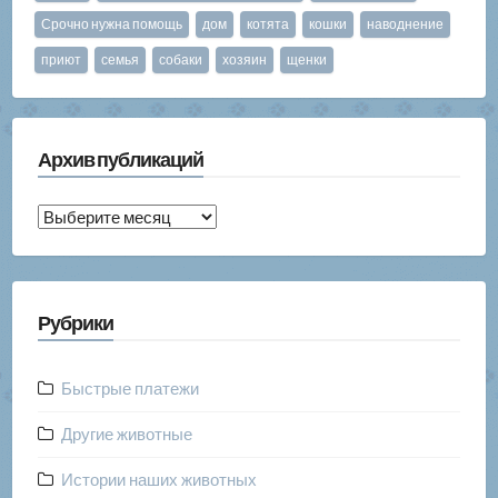
Срочно нужна помощь
дом
котята
кошки
наводнение
приют
семья
собаки
хозяин
щенки
Архив публикаций
Архив
публикаций
Рубрики
Быстрые платежи
Другие животные
Истории наших животных