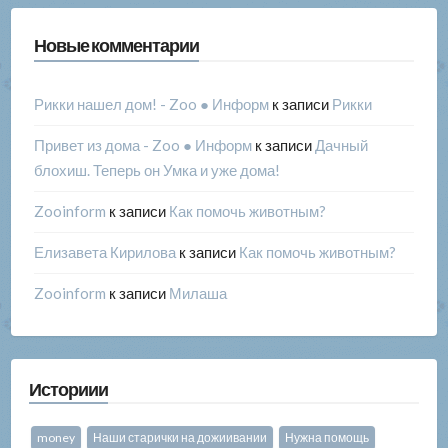
Новые комментарии
Рикки нашел дом! - Zoo ● Информ
к записи
Рикки
Привет из дома - Zoo ● Информ
к записи
Дачный
блохиш. Теперь он Умка и уже дома!
Zooinform
к записи
Как помочь животным?
Елизавета Кирилова
к записи
Как помочь животным?
Zooinform
к записи
Милаша
Историии
money
Наши старички на дожиивании
Нужна помощь