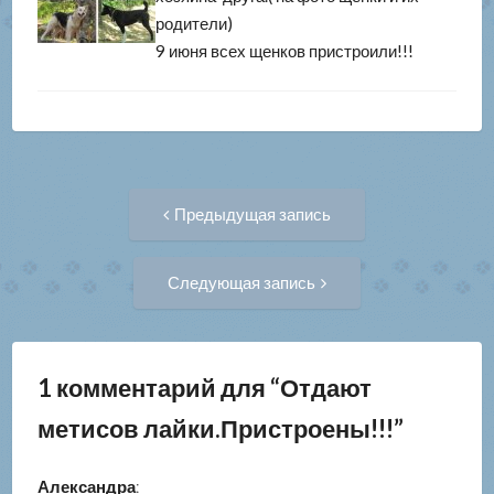
родители)
9 июня всех щенков пристроили!!!
Навигация
Предыдущая
Предыдущая запись
запись:
по
Следующая
Следующая запись
запись:
записям
1 комментарий для “
Отдают
метисов лайки.Пристроены!!!
”
Александра
: