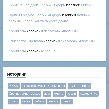
Рикки нашел дом! - Zoo ● Информ
к записи
Рикки
Привет из дома - Zoo ● Информ
к записи
Дачный
блохиш. Теперь он Умка и уже дома!
Zooinform
к записи
Как помочь животным?
Елизавета Кирилова
к записи
Как помочь животным?
Zooinform
к записи
Милаша
Историии
money
Наши старички на дожиивании
Нужна помощь
Срочно нужна помощь
дом
котята
кошки
наводнение
приют
семья
собаки
хозяин
щенки