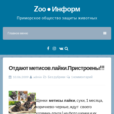
Перейти
Zoo ● Информ
к
содержимому
Приморское общество защиты животных
Главное меню
Facebook
Instagram
VK
Отдают метисов лайки.Пристроены!!!
10.06.2009
admin
Без рубрики
1 комментарий
Щенки
метисы
лайки
, суки, 1 месяца,
коричнево-черные, ждут своего
хозяина-друга.( на фото щенки и их