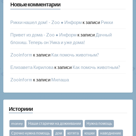
Новые комментарии
Рикки нашел дом! - Zoo ● Информ
к записи
Рикки
Привет из дома - Zoo ● Информ
к записи
Дачный
блохиш. Теперь он Умка и уже дома!
Zooinform
к записи
Как помочь животным?
Елизавета Кирилова
к записи
Как помочь животным?
Zooinform
к записи
Милаша
Историии
money
Наши старички на дожиивании
Нужна помощь
Срочно нужна помощь
дом
котята
кошки
наводнение