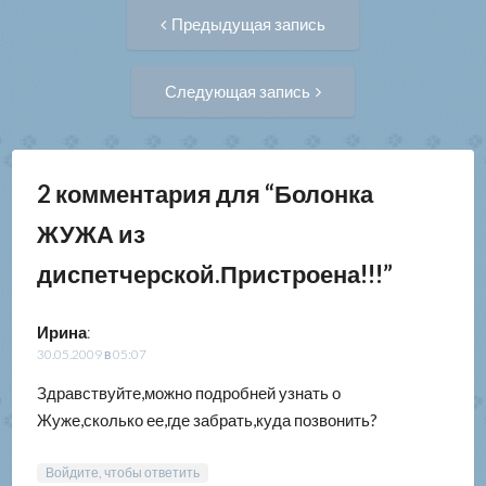
Навигация
Предыдущая
Предыдущая запись
запись:
по
Следующая
Следующая запись
запись:
записям
2 комментария для “
Болонка
ЖУЖА из
диспетчерской.Пристроена!!!
”
Ирина
:
30.05.2009 в 05:07
Здравствуйте,можно подробней узнать о
Жуже,сколько ее,где забрать,куда позвонить?
Войдите, чтобы ответить