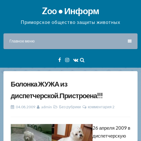
Перейти
Zoo ● Информ
к
содержимому
Приморское общество защиты животных
Главное меню
Facebook
Instagram
VK
Болонка ЖУЖА из
диспетчерской.Пристроена!!!
04.08.2009
admin
Без рубрики
комментария 2
26 апреля 2009 в
диспетчерскую