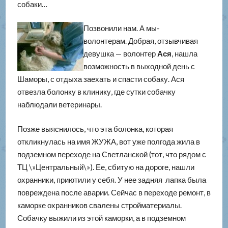
собаки…
Позвонили нам. А мы-
волонтерам. Добрая, отзывчивая
девушка — волонтер
Ася
, нашла
возможность в выходной день с
Шаморы, с отдыха заехать и спасти собаку. Ася
отвезла болонку в клинику, где сутки собачку
наблюдали ветеринары.
Позже выяснилось, что эта болонка, которая
откликнулась на имя ЖУЖА, вот уже полгода жила в
подземном переходе на Светланской (тот, что рядом с
ТЦ \»Центральный\»). Ее, сбитую на дороге, нашли
охранники, приютили у себя. У нее задняя лапка была
повреждена после аварии. Сейчас в переходе ремонт, в
каморке охранников свалены стройматериалы.
Собачку выжили из этой каморки, а в подземном