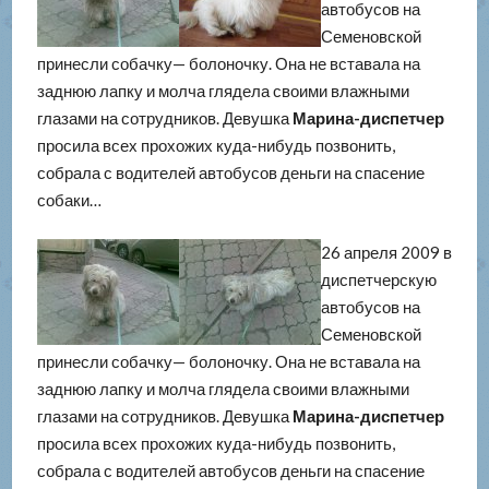
автобусов на
Семеновской
принесли собачку— болоночку. Она не вставала на
заднюю лапку и молча глядела своими влажными
глазами на сотрудников. Девушка
Марина-диспетчер
просила всех прохожих куда-нибудь позвонить,
собрала с водителей автобусов деньги на спасение
собаки…
26 апреля 2009 в
диспетчерскую
автобусов на
Семеновской
принесли собачку— болоночку. Она не вставала на
заднюю лапку и молча глядела своими влажными
глазами на сотрудников. Девушка
Марина-диспетчер
просила всех прохожих куда-нибудь позвонить,
собрала с водителей автобусов деньги на спасение