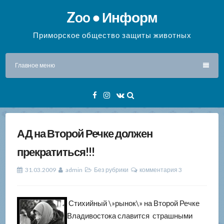
Перейти
Zoo ● Информ
к
содержимому
Приморское общество защиты животных
Главное меню
Facebook
Instagram
VK
АД на Второй Речке должен
прекратиться!!!
31.03.2009
admin
Без рубрики
комментария 3
Стихийный \»рынок\» на Второй Речке
Владивостока славится страшными