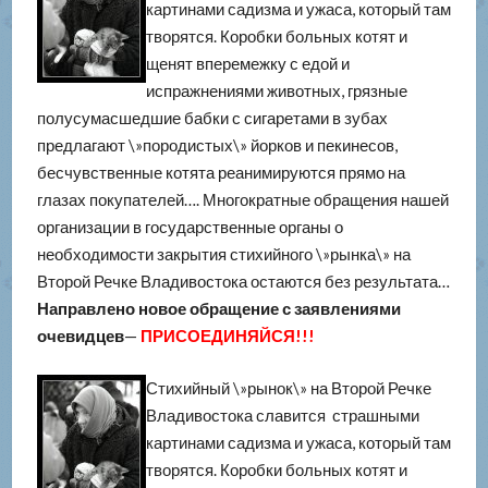
картинами садизма и ужаса, который там
творятся. Коробки больных котят и
щенят вперемежку с едой и
испражнениями животных, грязные
полусумасшедшие бабки с сигаретами в зубах
предлагают \»породистых\» йорков и пекинесов,
бесчувственные котята реанимируются прямо на
глазах покупателей…. Многократные обращения нашей
организации в государственные органы о
необходимости закрытия стихийного \»рынка\» на
Второй Речке Владивостока остаются без результата…
Направлено новое обращение с заявлениями
очевидцев
—
ПРИСОЕДИНЯЙСЯ!!!
Стихийный \»рынок\» на Второй Речке
Владивостока славится страшными
картинами садизма и ужаса, который там
творятся. Коробки больных котят и