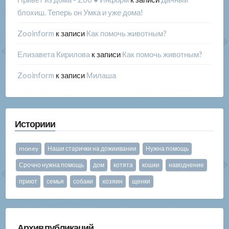
блохиш. Теперь он Умка и уже дома!
Zooinform
к записи
Как помочь животным?
Елизавета Кирилова
к записи
Как помочь животным?
Zooinform
к записи
Милаша
Историии
money
Наши старички на дожиивании
Нужна помощь
Срочно нужна помощь
дом
котята
кошки
наводнение
приют
семья
собаки
хозяин
щенки
Архив публикаций