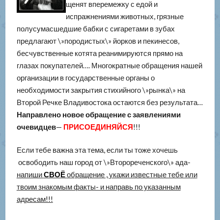
щенят вперемежку с едой и
испражнениями животных, грязные
полусумасшедшие бабки с сигаретами в зубах
предлагают \»породистых\» йорков и пекинесов,
бесчувственные котята реанимируются прямо на
глазах покупателей…. Многократные обращения нашей
организации в государственные органы о
необходимости закрытия стихийного \»рынка\» на
Второй Речке Владивостока остаются без результата…
Направлено новое обращение с заявлениями
очевидцев
—
ПРИСОЕДИНЯЙСЯ
!!!
Если тебе важна эта тема, если ты тоже хочешь
освободить наш город от \»Второреченского\» ада-
напиши
СВОЁ
обращение , укажи известные тебе или
твоим знакомым факты- и направь по указанным
адресам!!!