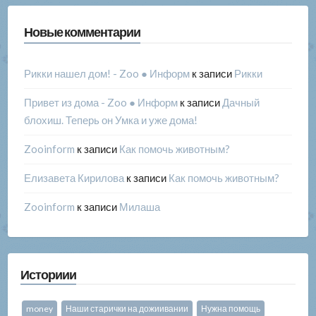
Новые комментарии
Рикки нашел дом! - Zoo ● Информ
к записи
Рикки
Привет из дома - Zoo ● Информ
к записи
Дачный
блохиш. Теперь он Умка и уже дома!
Zooinform
к записи
Как помочь животным?
Елизавета Кирилова
к записи
Как помочь животным?
Zooinform
к записи
Милаша
Историии
money
Наши старички на дожиивании
Нужна помощь