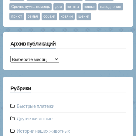
Срочно нужна помощь
дом
котята
кошки
наводнение
приют
семья
собаки
хозяин
щенки
Архив публикаций
Архив
публикаций
Рубрики
Быстрые платежи
Другие животные
Истории наших животных