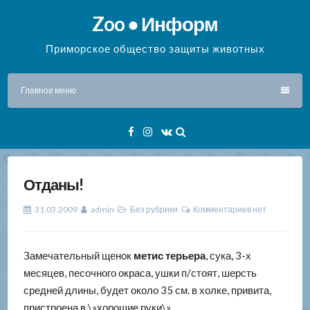
Перейти
Zoo ● Информ
к
содержимому
Приморское общество защиты животных
Главное меню
Facebook
Instagram
VK
Отданы!
31.03.2009
admin
Без рубрики
Комментариев нет
Замечательный щенок
метис терьера
, сука, 3-х
месяцев, песочного окраса, ушки п/стоят, шерсть
средней длины, будет около 35 см. в холке, привита,
пристроена в \»хорошие руки\»