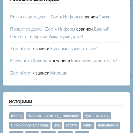
Рикки нашел дом! - Zoo ● Информ
к записи
Рикки
Привет из дома - Zoo ● Информ
к записи
Дачный
блохиш. Теперь он Умка и уже дома!
Zooinform
к записи
Как помочь животным?
Елизавета Кирилова
к записи
Как помочь животным?
Zooinform
к записи
Милаша
Историии
money
Наши старички на дожиивании
Нужна помощь
Срочно нужна помощь
дом
котята
кошки
наводнение