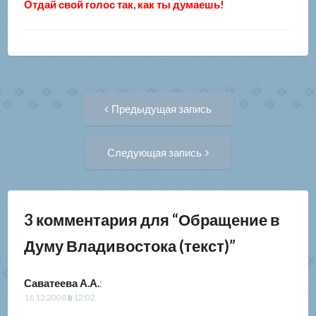
Отдай свой голос так, как ты думаешь!
Навигация
Предыдущая
Предыдущая запись
запись:
по
Следующая
Следующая запись
запись:
записям
3 комментария для “
Обращение в
Думу Владивостока (текст)
”
Саватеева А.А.
:
16.12.2008 в 12:02