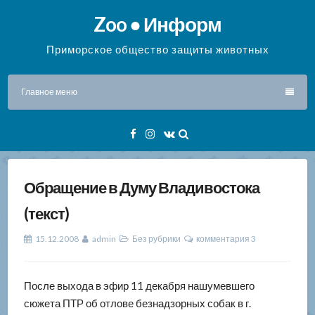
Перейти
Zoo ● Информ
к
содержимому
Приморское общество защиты животных
Главное меню
Facebook
Instagram
VK
Обращение в Думу Владивостока
(текст)
15.12.2008
admin
Без рубрики
комментария 3
После выхода в эфир 11 декабря нашумевшего
сюжета ПТР об отлове безнадзорных собак в г.