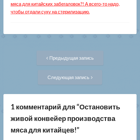
мяса для китайских забегаловок?! А всего-то надо,
чтобы отдали суку на стерилизацию.
Навигация
Предыдущая
Предыдущая запись
запись:
по
Следующая
Следующая запись
запись:
записям
1 комментарий для “
Остановить
живой конвейер производства
мяса для китайцев!
”