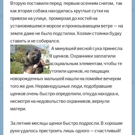
Вторую поставили перед первым осенним снегом, так
как вторая собака находилась круглые сутки на
привязи на улице, промерзая до костей на
установившемся морозе и пронизывающем ветре — на
земле даже не было подстилки. Хозяин стоянки будку
ставить и не собирался.
А минувшей весной сука принесла
8 щенков. Охранники заплатили
асоциальным элементам, чтобы те
утопили щенков, но пищащих
новорожденных малышей нашли на помойке вечером
того же дня. Неравнодушные люди, подобравшие
щенков очень быстро определили, откуда находка и,
несмотря на недовольство охранников, вернули
матери.
За летние месяцы щенки быстро подросли. В хорошие
руки удалось пристроить лишь одного — счастливый!