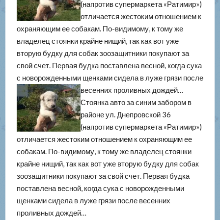
(напротив супермаркета «Ратимир»)
отличается жестоким отношением к
охраняющим ее собакам. По-видимому, к тому же
владелец стоянки крайне нищий, так как вот уже
вторую будку для собак зоозащитники покупают за
свой счет. Первая будка поставлена весной, когда сука
с новорожденными щенками сидела в луже грязи после
весенних проливных дождей…
Стоянка авто за синим забором в
районе ул. Днепровской 36
(напротив супермаркета «Ратимир»)
отличается жестоким отношением к охраняющим ее
собакам. По-видимому, к тому же владелец стоянки
крайне нищий, так как вот уже вторую будку для собак
зоозащитники покупают за свой счет. Первая будка
поставлена весной, когда сука с новорожденными
щенками сидела в луже грязи после весенних
проливных дождей…