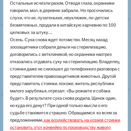
Остальные исчезли разом. Отводя глаза, охранники
говорили, мол, в деревню забрали.. Но просочились
слухи, что их, пузатеньких, неуклюжих, по-детски
безмятежных, продали в китайскую харчевню по 100
целковых за штуку….
Осень. Сука снова ждет потомство. Месяц назад
зоозащитники собрали деньги на стерилизацию,
договорились с ветклиникой, но охранники наотрез
отказались отдавать суку на стерилизацию. Владелец
стоянки даже не снизошел до телефонного разговора с
представителем правозащитников животных. Другой
представитель стоянки, похоже, житель республики
малого зарубежья, отрезал: «Вы рожаете и собака
будет». В результате сука снова родила. Щенок один,
но куда его денут? При одной только мысли о его
судьбе становится страшно. Обращаемся ко всем за
предложениями,
как воздействовать на хозяев стоянки
остановить этот конвейер по производству живого