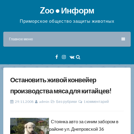
Перейти
Zoo ● Информ
к
содержимому
Приморское общество защиты животных
Главное меню
Facebook
Instagram
VK
Остановить живой конвейер
производства мяса для китайцев!
29.11.2008
admin
Без рубрики
1 комментарий
Стоянка авто за синим забором в
районе ул. Днепровской 36