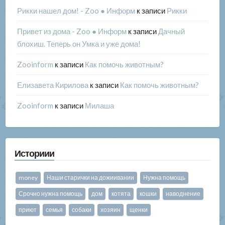
Рикки нашел дом! - Zoo ● Информ
к записи
Рикки
Привет из дома - Zoo ● Информ
к записи
Дачный
блохиш. Теперь он Умка и уже дома!
Zooinform
к записи
Как помочь животным?
Елизавета Кирилова
к записи
Как помочь животным?
Zooinform
к записи
Милаша
Историии
money
Наши старички на дожиивании
Нужна помощь
Срочно нужна помощь
дом
котята
кошки
наводнение
приют
семья
собаки
хозяин
щенки