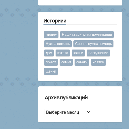
Историии
money
Наши старички на дожиивании
Нужна помощь
Срочно нужна помощь
дом
котята
кошки
наводнение
приют
семья
собаки
хозяин
щенки
Архив публикаций
Архив
публикаций