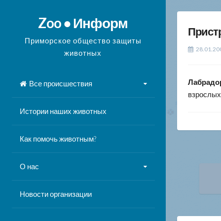
Перейти
к
Zoo ● Информ
Прист
содержимому
Приморское общество защиты
28.01.20
животных
Лабрадо
Все происшествия
взрослых
Истории наших животных
Как помочь животным?
О нас
На
по
Новости организации
за