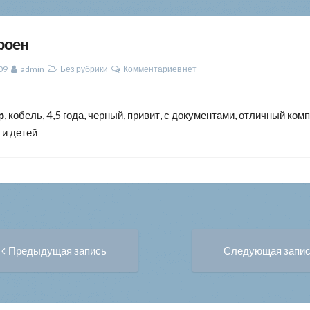
роен
09
admin
Без рубрики
Комментариев нет
р
, кобель, 4,5 года, черный, привит, с документами, отличный ком
 и детей
Предыдущая
вигация
Предыдущая запись
Следующая запи
запись:
писям