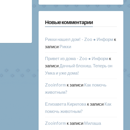
Новые комментарии
Рикки нашел дом! - Zoo ● Информ
к
записи
Рикки
Привет из дома - Zoo ● Информ
к
записи
Дачный блохиш. Теперь он
Умка и уже дома!
Zooinform
к записи
Как помочь
животным?
Елизавета Кирилова
к записи
Как
помочь животным?
Zooinform
к записи
Милаша