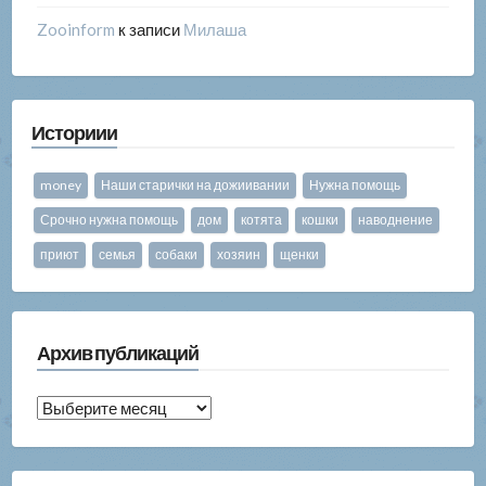
Zooinform
к записи
Милаша
Историии
money
Наши старички на дожиивании
Нужна помощь
Срочно нужна помощь
дом
котята
кошки
наводнение
приют
семья
собаки
хозяин
щенки
Архив публикаций
Архив
публикаций