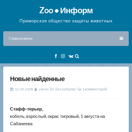
Перейти
Zoo ● Информ
к
содержимому
Приморское общество защиты животных
Главное меню
Facebook
Instagram
VK
Новые найденные
12.09.2008
admin
Без рубрики
1 комментарий
Стафф-терьер,
кобель, взрослый, окрас тигровый, 1 августа на
Сабанеева