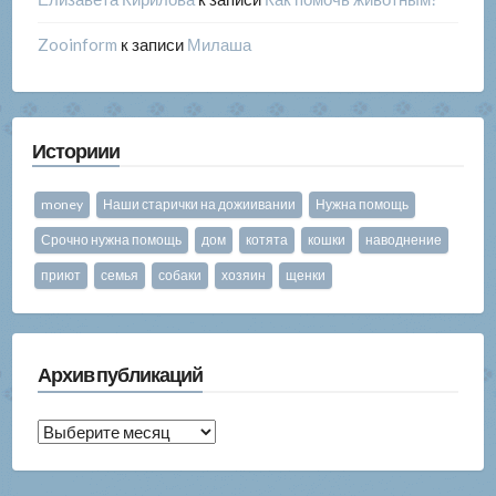
Zooinform
к записи
Милаша
Историии
money
Наши старички на дожиивании
Нужна помощь
Срочно нужна помощь
дом
котята
кошки
наводнение
приют
семья
собаки
хозяин
щенки
Архив публикаций
Архив
публикаций