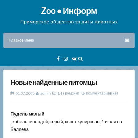
Перейти
Zoo ● Информ
к
содержимому
Приморское общество защиты животных
Главное меню
Facebook
Instagram
VK
Новые найденные питомцы
01.07.2008
admin
Без рубрики
Комментариев нет
Пудель малый
, кобель, молодой, серый, хвост купирован, 1 июля на
Баляева