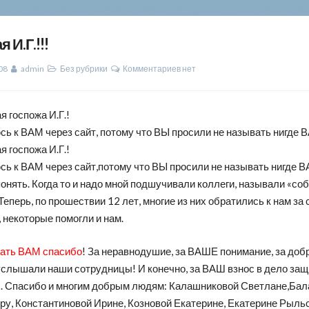
 И.Г.!!!
08
admin
Без рубрики
Комментариев нет
 госпожа И.Г.!
ь к ВАМ через сайт, потому что ВЫ просили не называть нигде
 госпожа И.Г.!
ь к ВАМ через сайт,потому что ВЫ просили не называть нигде В
понять. Когда то и надо мной подшучивали коллеги, называли «со
Теперь, по прошествии 12 лет, многие из них обратились к нам за 
 некоторые помогли и нам.
зать ВАМ спасибо
! За неравнодушие, за ВАШЕ понимание, за доб
услышали наши сотрудницы! И конечно, за ВАШ взнос в дело за
. Спасибо и многим добрым людям: Калашниковой Светлане,Ба
ру, Константиновой Ирине, Козновой Екатерине, Екатерине Рыльс