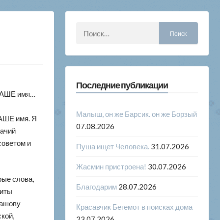
Найти:
Последние публикации
 ВАШЕ имя…
Малыш, он же Барсик. он же Борзый
АШЕ имя. Я
07.08.2026
бачий
советом и
Пуша ищет Человека.
31.07.2026
Жасмин пристроена!
30.07.2026
рые слова,
Благодарим
28.07.2026
щиты
лашову
Красавчик Бегемот в поисках дома
кой,
23.07.2026