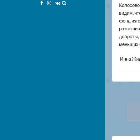
Facebook
Instagram
VK
Колосовой
видим, чт
фонд изг
развешива
доброты, 
меньших 
Инна Жи
На
по
за