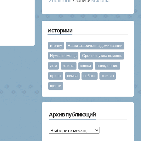
Zooinform
к записи
Милаша
Историии
money
Наши старички на дожиивании
Нужна помощь
Срочно нужна помощь
дом
котята
кошки
наводнение
приют
семья
собаки
хозяин
щенки
Архив публикаций
Архив
публикаций