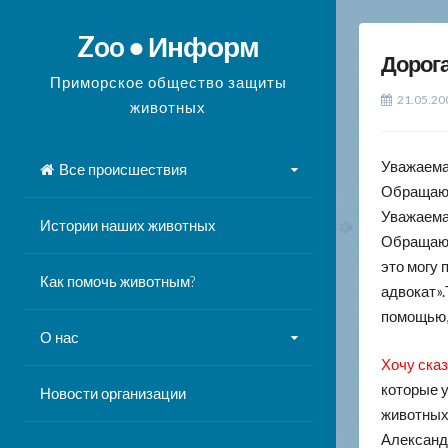
Перейти
к
Zoo ● Информ
Дорогая
содержимому
Приморское общество защиты
21.05.20
животных
Уважаемая
Все происшествия
Обращаюс
Уважаемая
Истории наших животных
Обращаюс
это могу 
Как помочь животным?
адвокат».
помощью,
О нас
Хочу ска
которые 
Новости организации
животных
Александ