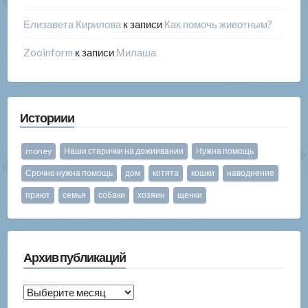
Елизавета Кирилова
к записи
Как помочь животным?
Zooinform
к записи
Милаша
Историии
money
Наши старички на дожиивании
Нужна помощь
Срочно нужна помощь
дом
котята
кошки
наводнение
приют
семья
собаки
хозяин
щенки
Архив публикаций
Архив