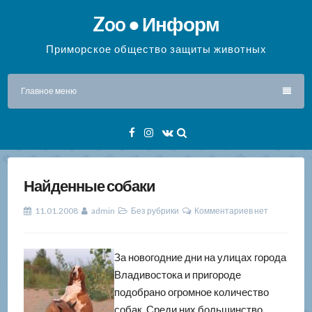
Перейти
Zoo ● Информ
к
содержимому
Приморское общество защиты животных
Главное меню
Facebook
Instagram
VK
Найденные собаки
11.01.2008
admin
Без рубрики
Комментариев нет
За новогодние дни на улицах города
Владивостока и пригороде
подобрано огромное количество
собак. Среди них большинство