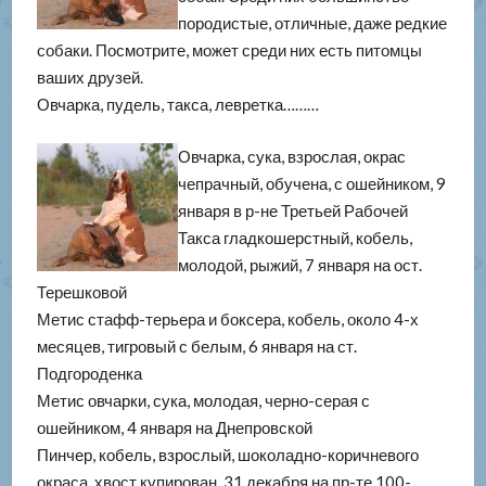
породистые, отличные, даже редкие
собаки. Посмотрите, может среди них есть питомцы
ваших друзей.
Овчарка, пудель, такса, левретка………
Овчарка, сука, взрослая, окрас
чепрачный, обучена, с ошейником, 9
января в р-не Третьей Рабочей
Такса гладкошерстный, кобель,
молодой, рыжий, 7 января на ост.
Терешковой
Метис стафф-терьера и боксера, кобель, около 4-х
месяцев, тигровый с белым, 6 января на ст.
Подгороденка
Метис овчарки, сука, молодая, черно-серая с
ошейником, 4 января на Днепровской
Пинчер, кобель, взрослый, шоколадно-коричневого
окраса, хвост купирован, 31 декабря на пр-те 100-